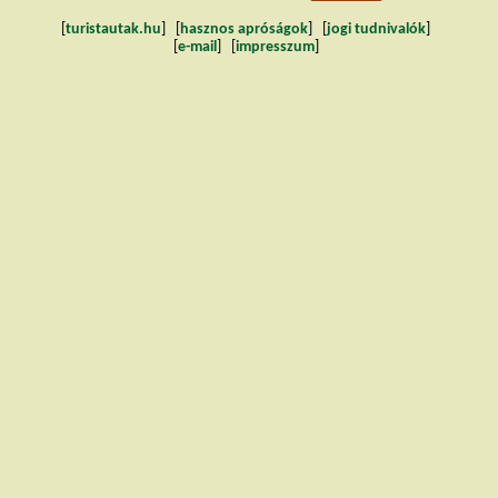
[
turistautak.hu
] [
hasznos apróságok
] [
jogi tudnivalók
]
[
e-mail
] [
impresszum
]