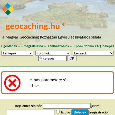
geocaching.hu ®
a Magyar Geocaching Közhasznú Egyesület hivatalos oldala
+
geoládák
~
+
megtalálások
~
+
felhasználók
~
+
poi
~
fórum
FAQ
belépés
Hibás paraméterezés:
id => ...
Bejelentkezés
név:
jelszó:
tárolás
[
regisztráció
]