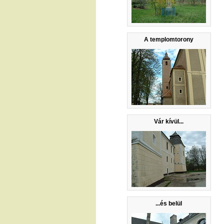
A templomtorony
Vár kívül...
...és belül