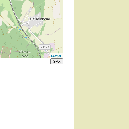
Leaflet
GPX