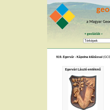
geo
a Magyar Geoc
+
geoládák
~
919. Egervár - Kápolna kilátással
(GCE
Egervári László emlékmű