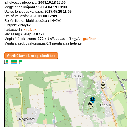
Elhelyezés időpontja:
2008.10.18 17:00
Megjelenés időpontja:
2004.04.19 18:00
Utolsó lényeges változás:
2017.05.26 11:05
Utolsó változás:
2020.01.08 17:09
Rejtés típusa:
Multi geoláda
(
1H+2V
)
Elrejtők:
kiralyek
Ládagazda:
kiralyek
Nehézség / Terep:
2.0 / 2.0
Megtalálások száma:
372
+ 4 sikertelen
+ 3 egyéb
,
grafikon
Megtalálások gyakorisága:
0.3
megtalálás hetente
K
R
W