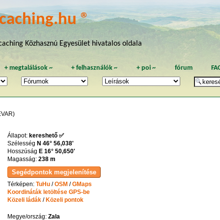
caching.hu ®
aching Közhasznú Egyesület hivatalos oldala
+
megtalálások
~
+
felhasználók
~
+
poi
~
fórum
FA
VAR)
Állapot:
kereshető ✅
Szélesség
N 46° 56,038'
Hosszúság
E 16° 50,650'
Magasság:
238 m
Térképen:
TuHu
/
OSM
/
GMaps
Koordináták letöltése GPS-be
Közeli ládák
/
Közeli pontok
Megye/ország:
Zala