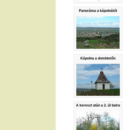
Panoráma a kápolnától
Kápolna a dombtetőn
A kereszt után a 2. út balra