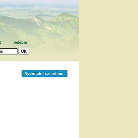
Q
belépés
Nyomtatni szeretném