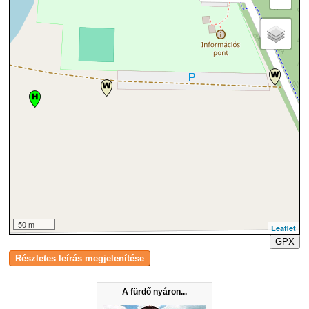
50 m
Leaflet
GPX
A fürdő nyáron...