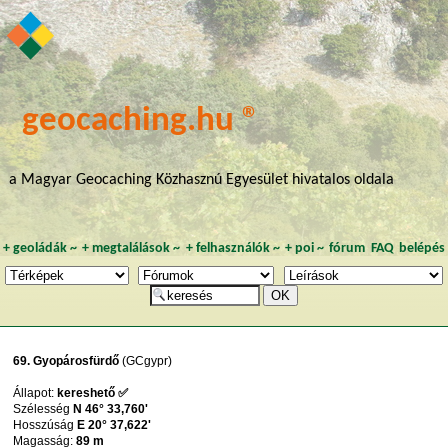
geocaching.hu ®
a Magyar Geocaching Közhasznú Egyesület hivatalos oldala
+
geoládák
~
+
megtalálások
~
+
felhasználók
~
+
poi
~
fórum
FAQ
belépés
69. Gyopárosfürdő
(GCgypr)
Állapot:
kereshető ✅
Szélesség
N 46° 33,760'
Hosszúság
E 20° 37,622'
Magasság:
89 m