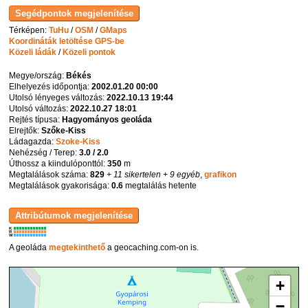
Térképen:
TuHu
/
OSM
/
GMaps
Koordináták letöltése GPS-be
Közeli ládák
/
Közeli pontok
Megye/ország:
Békés
Elhelyezés időpontja:
2002.01.20 00:00
Utolsó lényeges változás:
2022.10.13 19:44
Utolsó változás:
2022.10.27 18:01
Rejtés típusa:
Hagyományos geoláda
Elrejtők:
Szőke-Kiss
Ládagazda:
Szoke-Kiss
Nehézség / Terep:
3.0 / 2.0
Úthossz a kiindulóponttól:
350
m
Megtalálások száma:
829
+ 11 sikertelen
+ 9 egyéb
,
grafikon
Megtalálások gyakorisága:
0.6
megtalálás hetente
K
R
W
A geoláda
megtekinthető
a geocaching.com-on is.
+
−