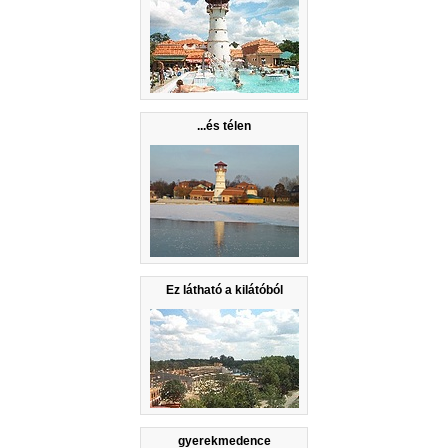
...és télen
Ez látható a kilátóból
gyerekmedence