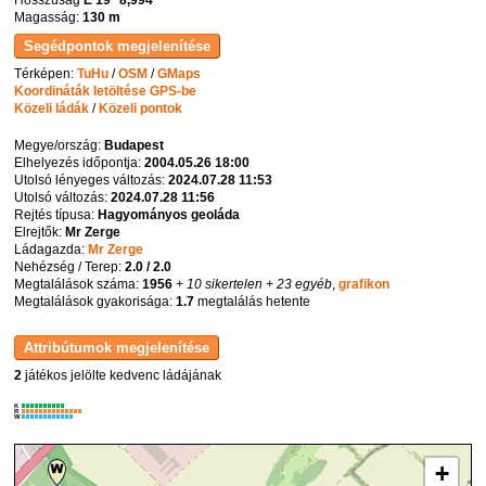
Hosszúság
E 19° 8,994'
Magasság:
130 m
Térképen:
TuHu
/
OSM
/
GMaps
Koordináták letöltése GPS-be
Közeli ládák
/
Közeli pontok
Megye/ország:
Budapest
Elhelyezés időpontja:
2004.05.26 18:00
Utolsó lényeges változás:
2024.07.28 11:53
Utolsó változás:
2024.07.28 11:56
Rejtés típusa:
Hagyományos geoláda
Elrejtők:
Mr Zerge
Ládagazda:
Mr Zerge
Nehézség / Terep:
2.0 / 2.0
Megtalálások száma:
1956
+ 10 sikertelen
+ 23 egyéb
,
grafikon
Megtalálások gyakorisága:
1.7
megtalálás hetente
2
játékos jelölte kedvenc ládájának
K
R
W
+