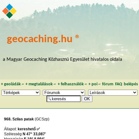
geocaching.hu ®
a Magyar Geocaching Közhasznú Egyesület hivatalos oldala
+
geoládák
~
+
megtalálások
~
+
felhasználók
~
+
poi
~
fórum
FAQ
belépés
968. Szilas patak
(GCSzp)
Állapot:
kereshető ✅
Szélesség
N 47° 33,087'