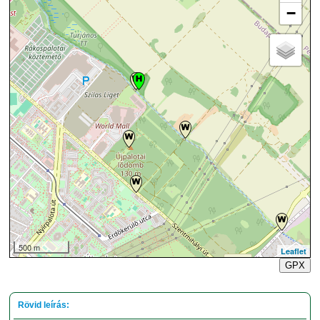
−
500 m
Leaflet
GPX