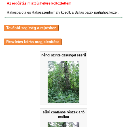
Az erdőírtás miatt új helyre költöztettem!
Rákospalota és Rákosszentmihály között, a Szilas patak partjához közel.
néhol szinte dzsungel szerű
sűrű csalános részek a tó
mellett