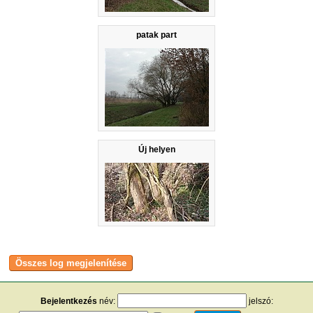
patak part
Új helyen
Bejelentkezés
név:
jelszó: