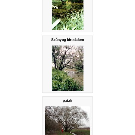
Szúnyog birodalom
patak