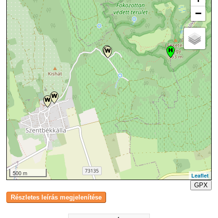
−
500 m
Leaflet
GPX