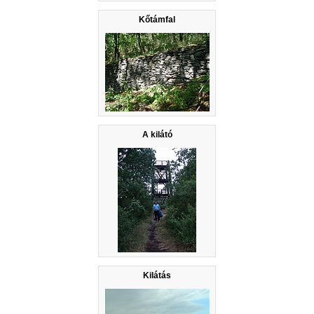
Kőtámfal
A kilátó
Kilátás