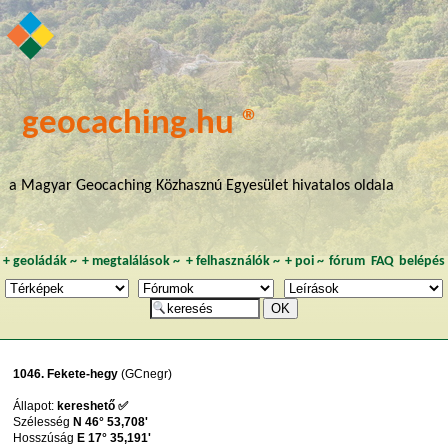
geocaching.hu ®
a Magyar Geocaching Közhasznú Egyesület hivatalos oldala
+
geoládák
~
+
megtalálások
~
+
felhasználók
~
+
poi
~
fórum
FAQ
belépés
1046. Fekete-hegy
(GCnegr)
Állapot:
kereshető ✅
Szélesség
N 46° 53,708'
Hosszúság
E 17° 35,191'