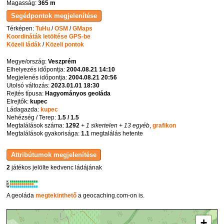
Magasság:
365 m
Térképen:
TuHu
/
OSM
/
GMaps
Koordináták letöltése GPS-be
Közeli ládák
/
Közeli pontok
Megye/ország:
Veszprém
Elhelyezés időpontja:
2004.08.21 14:10
Megjelenés időpontja:
2004.08.21 20:56
Utolsó változás:
2023.01.01 18:30
Rejtés típusa:
Hagyományos geoláda
Elrejtők:
kupec
Ládagazda:
kupec
Nehézség / Terep:
1.5 / 1.5
Megtalálások száma:
1292
+ 1 sikertelen
+ 13 egyéb
,
grafikon
Megtalálások gyakorisága:
1.1
megtalálás hetente
2
játékos jelölte kedvenc ládájának
K
R
W
A geoláda
megtekinthető
a geocaching.com-on is.
+