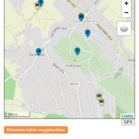
+
−
500 m
Leaflet
GPX