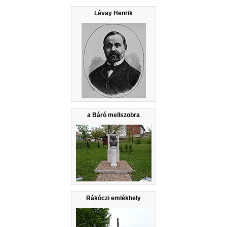
Lévay Henrik
a Báró mellszobra
Rákóczi emlékhely