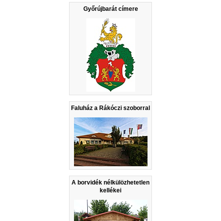
Győrújbarát címere
Faluház a Rákóczi szoborral
A borvidék nélkülözhetetlen
kellékei