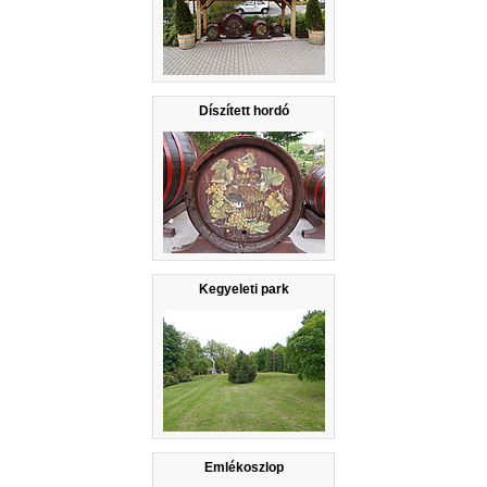
Díszített hordó
Kegyeleti park
Emlékoszlop