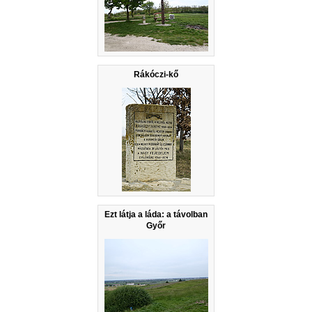
Rákóczi-kő
Ezt látja a láda: a távolban
Győr