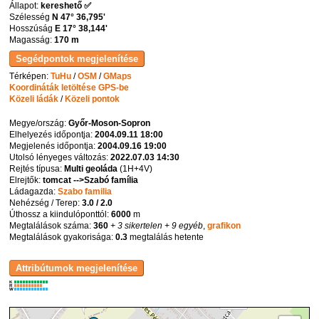
Állapot:
kereshető ✅
Szélesség
N 47° 36,795'
Hosszúság
E 17° 38,144'
Magasság:
170 m
Térképen:
TuHu
/
OSM
/
GMaps
Koordináták letöltése GPS-be
Közeli ládák
/
Közeli pontok
Megye/ország:
Győr-Moson-Sopron
Elhelyezés időpontja:
2004.09.11 18:00
Megjelenés időpontja:
2004.09.16 19:00
Utolsó lényeges változás:
2022.07.03 14:30
Rejtés típusa:
Multi geoláda
(
1H+4V
)
Elrejtők:
tomcat -->Szabó família
Ládagazda:
Szabo familia
Nehézség / Terep:
3.0 / 2.0
Úthossz a kiindulóponttól:
6000
m
Megtalálások száma:
360
+ 3 sikertelen
+ 9 egyéb
,
grafikon
Megtalálások gyakorisága:
0.3
megtalálás hetente
K
R
W