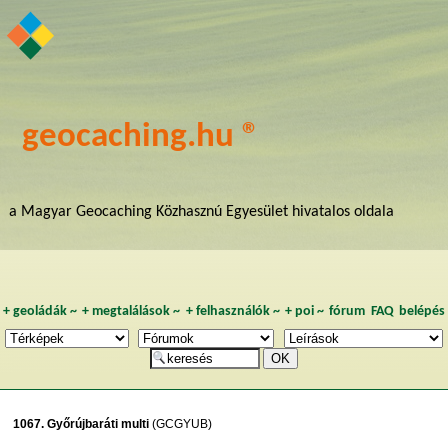
geocaching.hu ®
a Magyar Geocaching Közhasznú Egyesület hivatalos oldala
+
geoládák
~
+
megtalálások
~
+
felhasználók
~
+
poi
~
fórum
FAQ
belépés
1067. Győrújbaráti multi
(GCGYUB)