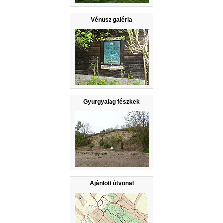
Vénusz galéria
Gyurgyalag fészkek
Ajánlott útvonal