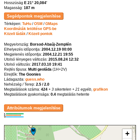
Hosszúság
E 21° 20,084'
Magasság:
187 m
Térképen:
TuHu
/
OSM
/
GMaps
Koordináták letöltése GPS-be
Közeli ládák
/
Közeli pontok
Megye/ország:
Borsod-Abaúj-Zemplén
Elhelyezés időpontja:
2004.12.19 00:00
Megjelenés időpontja:
2004.12.21 19:55
Utolsó lényeges változás:
2015.08.24 12:32
Utolsó változás:
2017.03.10 19:41
Rejtés típusa:
Multi geoláda
(
1H+2V
)
Elrejtők:
The Goonies
Ládagazda:
guess.who
Nehézség / Terep:
2.5 / 2.0
Megtalálások száma:
424
+ 3 sikertelen
+ 21 egyéb
,
grafikon
Megtalálások gyakorisága:
0.4
megtalálás hetente
K
R
W
+