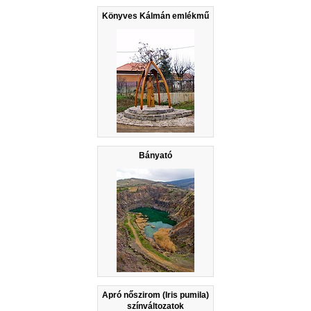
Könyves Kálmán emlékmű
Bányató
Apró nőszirom (Iris pumila)
színváltozatok