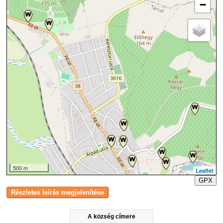
−
500 m
Leaflet
GPX
A község címere