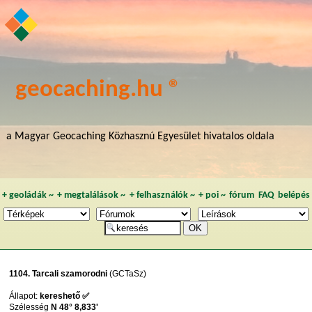
geocaching.hu ®
a Magyar Geocaching Közhasznú Egyesület hivatalos oldala
+
geoládák
~
+
megtalálások
~
+
felhasználók
~
+
poi
~
fórum
FAQ
belépés
1104. Tarcali szamorodni
(GCTaSz)
Állapot:
kereshető ✅
Szélesség
N 48° 8,833'