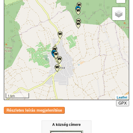
1 km
Leaflet
GPX
A község címere