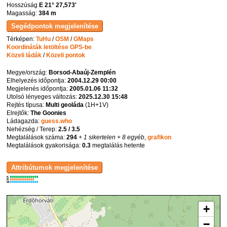
Hosszúság
E 21° 27,573'
Magasság:
384 m
Térképen:
TuHu
/
OSM
/
GMaps
Koordináták letöltése GPS-be
Közeli ládák
/
Közeli pontok
Megye/ország:
Borsod-Abaúj-Zemplén
Elhelyezés időpontja:
2004.12.29 00:00
Megjelenés időpontja:
2005.01.06 11:32
Utolsó lényeges változás:
2025.12.30 15:48
Rejtés típusa:
Multi geoláda
(
1H+1V
)
Elrejtők:
The Goonies
Ládagazda:
guess.who
Nehézség / Terep:
2.5 / 3.5
Megtalálások száma:
294
+ 1 sikertelen
+ 8 egyéb
,
grafikon
Megtalálások gyakorisága:
0.3
megtalálás hetente
K
R
W
+
−