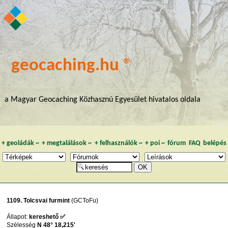
geocaching.hu ®
a Magyar Geocaching Közhasznú Egyesület hivatalos oldala
+
geoládák
~
+
megtalálások
~
+
felhasználók
~
+
poi
~
fórum
FAQ
belépés
1109. Tolcsvai furmint
(GCToFu)
Állapot:
kereshető ✅
Szélesség
N 48° 18,215'