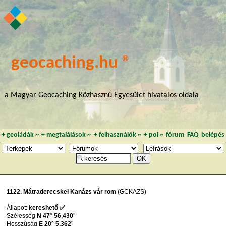
geocaching.hu ®
a Magyar Geocaching Közhasznú Egyesület hivatalos oldala
+
geoládák
~
+
megtalálások
~
+
felhasználók
~
+
poi
~
fórum
FAQ
belépés
1122. Mátraderecskei Kanázs vár rom
(GCKAZS)
Állapot:
kereshető ✅
Szélesség
N 47° 56,430'
Hosszúság
E 20° 5,362'