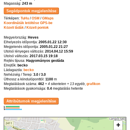
Magasság:
243 m
Térképen:
TuHu
/
OSM
/
GMaps
Koordináták letöltése GPS-be
Közeli ládák
/
Közeli pontok
Megye/ország:
Heves
Elhelyezés időpontja:
2005.01.22 12:30
Megjelenés időpontja:
2005.01.22 21:27
Utolsó lényeges változás:
2014.04.12 15:59
Utolsó változás:
2017.03.15 19:18
Rejtés típusa:
Hagyományos geoláda
Elrejtők:
becko
Ládagazda:
becko
Nehézség / Terep:
3.0 / 3.0
Úthossz a kiindulóponttól:
1100
m
Megtalálások száma:
462
+ 4 sikertelen
+ 13 egyéb
,
grafikon
Megtalálások gyakorisága:
0.4
megtalálás hetente
K
R
W
+