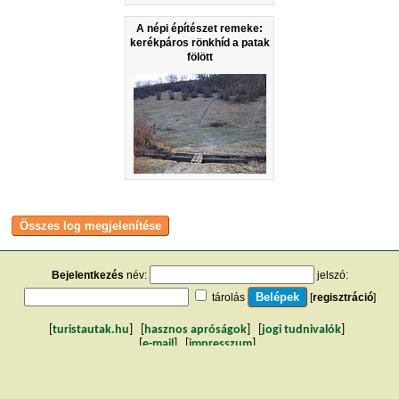
A népi építészet remeke:
kerékpáros rönkhíd a patak
fölött
Bejelentkezés
név:
jelszó:
tárolás
[
regisztráció
]
[
turistautak.hu
] [
hasznos apróságok
] [
jogi tudnivalók
]
[
e-mail
] [
impresszum
]