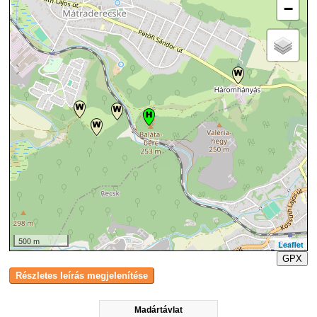
−
500 m
Leaflet
GPX
Madártávlat