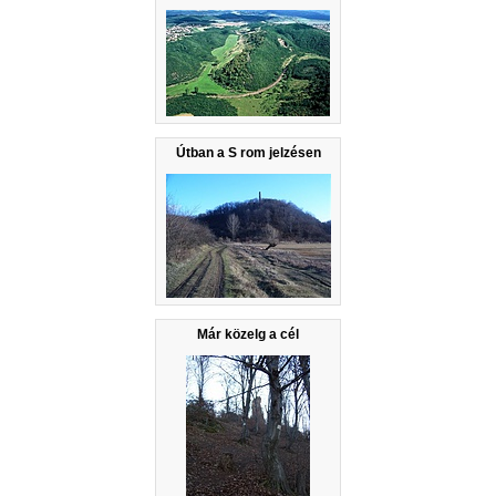
Útban a S rom jelzésen
Már közelg a cél