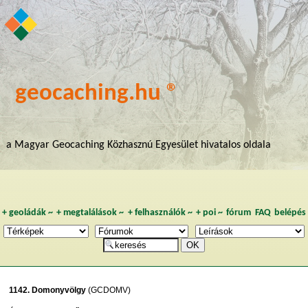
geocaching.hu ®
a Magyar Geocaching Közhasznú Egyesület hivatalos oldala
+
geoládák
~
+
megtalálások
~
+
felhasználók
~
+
poi
~
fórum
FAQ
belépés
1142. Domonyvölgy
(GCDOMV)