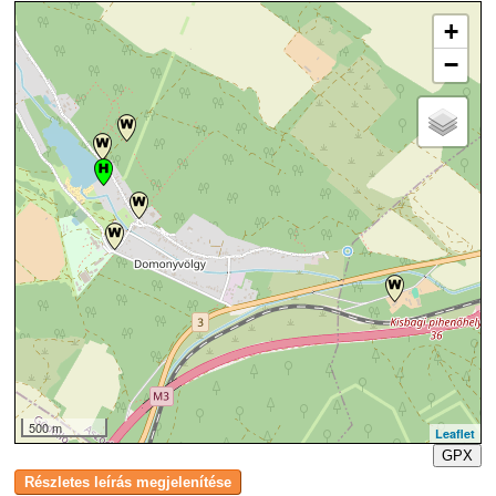
+
−
500 m
Leaflet
GPX