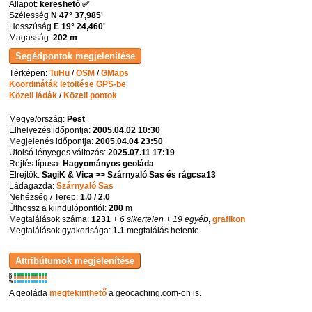
Állapot:
kereshető ✅
Szélesség
N 47° 37,985'
Hosszúság
E 19° 24,460'
Magasság:
202 m
Térképen:
TuHu
/
OSM
/
GMaps
Koordináták letöltése GPS-be
Közeli ládák
/
Közeli pontok
Megye/ország:
Pest
Elhelyezés időpontja:
2005.04.02 10:30
Megjelenés időpontja:
2005.04.04 23:50
Utolsó lényeges változás:
2025.07.11 17:19
Rejtés típusa:
Hagyományos geoláda
Elrejtők:
SagiK & Vica >> Szárnyaló Sas és rágcsa13
Ládagazda:
Szárnyaló Sas
Nehézség / Terep:
1.0 / 2.0
Úthossz a kiindulóponttól:
200
m
Megtalálások száma:
1231
+ 6 sikertelen
+ 19 egyéb
,
grafikon
Megtalálások gyakorisága:
1.1
megtalálás hetente
K
R
W
A geoláda
megtekinthető
a geocaching.com-on is.