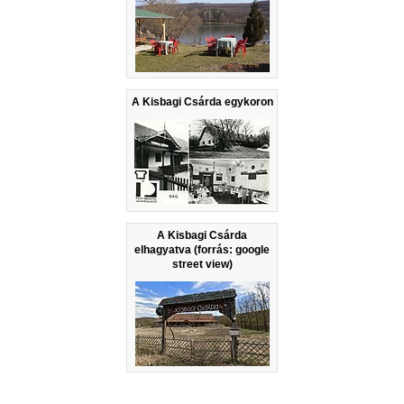
A Kisbagi Csárda egykoron
A Kisbagi Csárda
elhagyatva (forrás: google
street view)