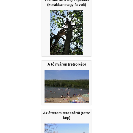
Viharkárok a régi rejteknél
(korábban nagy fa volt)
A tó nyáron (retro kép)
Az étterem teraszáról (retro
kép)