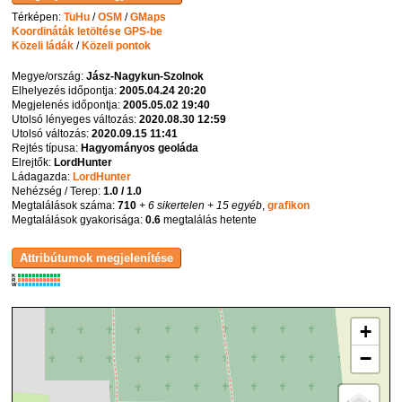
Térképen:
TuHu
/
OSM
/
GMaps
Koordináták letöltése GPS-be
Közeli ládák
/
Közeli pontok
Megye/ország:
Jász-Nagykun-Szolnok
Elhelyezés időpontja:
2005.04.24 20:20
Megjelenés időpontja:
2005.05.02 19:40
Utolsó lényeges változás:
2020.08.30 12:59
Utolsó változás:
2020.09.15 11:41
Rejtés típusa:
Hagyományos geoláda
Elrejtők:
LordHunter
Ládagazda:
LordHunter
Nehézség / Terep:
1.0 / 1.0
Megtalálások száma:
710
+ 6 sikertelen
+ 15 egyéb
,
grafikon
Megtalálások gyakorisága:
0.6
megtalálás hetente
K
R
W
+
−