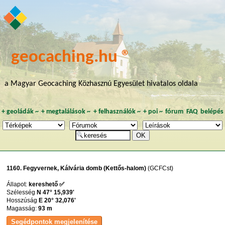
geocaching.hu ®
a Magyar Geocaching Közhasznú Egyesület hivatalos oldala
+
geoládák
~
+
megtalálások
~
+
felhasználók
~
+
poi
~
fórum
FAQ
belépés
1160. Fegyvernek, Kálvária domb (Kettős-halom)
(GCFCst)
Állapot:
kereshető ✅
Szélesség
N 47° 15,939'
Hosszúság
E 20° 32,076'
Magasság:
93 m