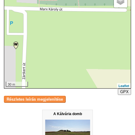
30 m
Leaflet
GPX
A Kálvária domb