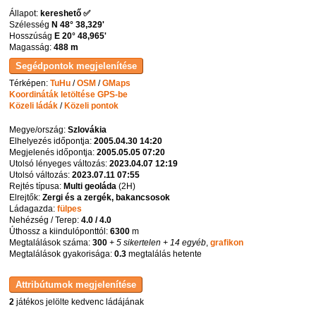
Állapot:
kereshető ✅
Szélesség
N 48° 38,329'
Hosszúság
E 20° 48,965'
Magasság:
488 m
Térképen:
TuHu
/
OSM
/
GMaps
Koordináták letöltése GPS-be
Közeli ládák
/
Közeli pontok
Megye/ország:
Szlovákia
Elhelyezés időpontja:
2005.04.30 14:20
Megjelenés időpontja:
2005.05.05 07:20
Utolsó lényeges változás:
2023.04.07 12:19
Utolsó változás:
2023.07.11 07:55
Rejtés típusa:
Multi geoláda
(
2H
)
Elrejtők:
Zergi és a zergék, bakancsosok
Ládagazda:
fülpes
Nehézség / Terep:
4.0 / 4.0
Úthossz a kiindulóponttól:
6300
m
Megtalálások száma:
300
+ 5 sikertelen
+ 14 egyéb
,
grafikon
Megtalálások gyakorisága:
0.3
megtalálás hetente
2
játékos jelölte kedvenc ládájának