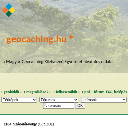
geocaching.hu ®
a Magyar Geocaching Közhasznú Egyesület hivatalos oldala
+
geoládák
~
+
megtalálások
~
+
felhasználók
~
+
poi
~
fórum
FAQ
belépés
1164. Szádelői-völgy
(GCSZDL)