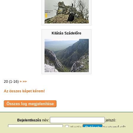
Kilátás Szádelőre
20 (1-16)
>
>>
Az összes képet kérem!
Bejelentkezés
név:
jelszó:
tárolás
[
regisztráció
]