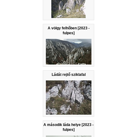
A völgy felhőben [2023 -
fulpes]
Ládát rejtő sziklafal
A második láda helye [2023 -
fulpes]