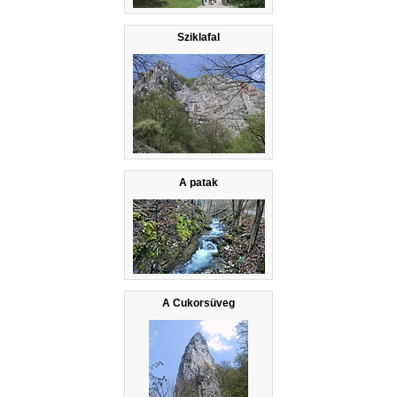
Sziklafal
A patak
A Cukorsüveg