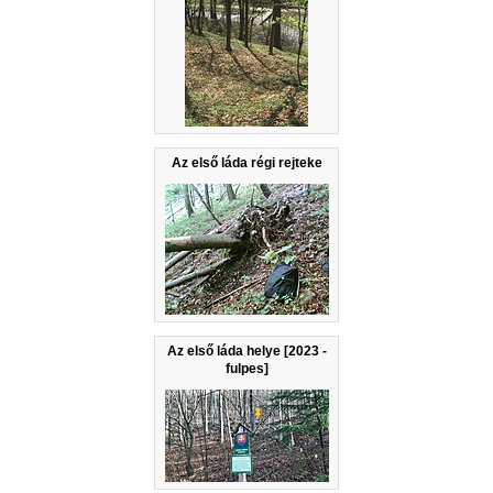
Az első láda régi rejteke
Az első láda helye [2023 -
fulpes]