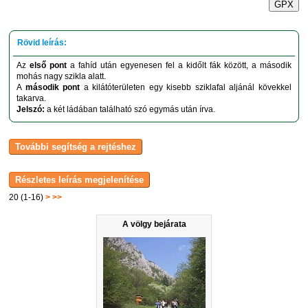
GPX
Az
első pont
a fahíd után egyenesen fel a kidőlt fák között, a második
mohás nagy szikla alatt.
A
második pont
a kilátóterületen egy kisebb sziklafal aljánál kövekkel
takarva.
Jelszó:
a két ládában található szó egymás után írva.
20 (1-16)
>
>>
A völgy bejárata