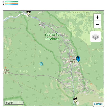
K
R
W
+
−
500 m
Leaflet