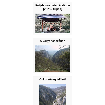
Pótjelszó a hátsó korláton
[2023 - fulpes]
A völgy hosszában
Cukorsüveg felülről