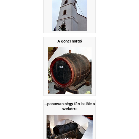
A gönci hordó
...pontosan négy fért belőle a
szekérre