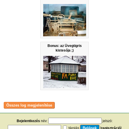
Bonus: az Üvegtigris
kistesója ;)
Bejelentkezés
név:
jelszó:
tárolás
[
regisztráció
]