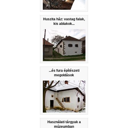
Huszita ház: vastag falak,
kis ablakok...
...és fura építészeti
megoldások
Használati tárgyak a
múzeumban