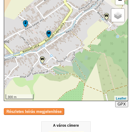
−
300 m
Leaflet
GPX
A város címere