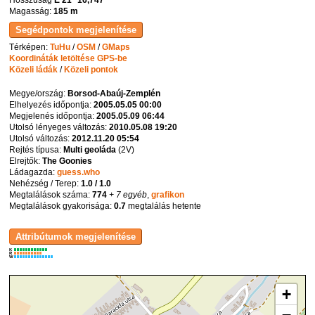
Hosszúság
E 21° 16,747'
Magasság:
185 m
Térképen:
TuHu
/
OSM
/
GMaps
Koordináták letöltése GPS-be
Közeli ládák
/
Közeli pontok
Megye/ország:
Borsod-Abaúj-Zemplén
Elhelyezés időpontja:
2005.05.05 00:00
Megjelenés időpontja:
2005.05.09 06:44
Utolsó lényeges változás:
2010.05.08 19:20
Utolsó változás:
2012.11.20 05:54
Rejtés típusa:
Multi geoláda
(
2V
)
Elrejtők:
The Goonies
Ládagazda:
guess.who
Nehézség / Terep:
1.0 / 1.0
Megtalálások száma:
774
+ 7 egyéb
,
grafikon
Megtalálások gyakorisága:
0.7
megtalálás hetente
K
R
W
+