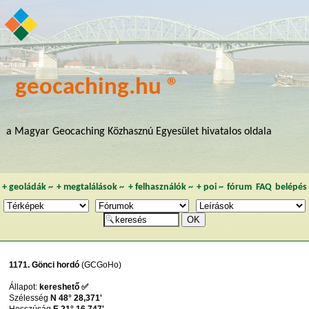
geocaching.hu ®
a Magyar Geocaching Közhasznú Egyesület hivatalos oldala
+
geoládák
~
+
megtalálások
~
+
felhasználók
~
+
poi
~
fórum
FAQ
belépés
1171. Gönci hordó
(GCGoHo)
Állapot:
kereshető ✅
Szélesség
N 48° 28,371'