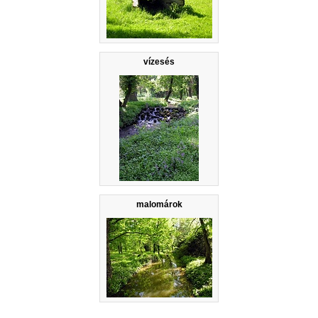
vízesés
malomárok