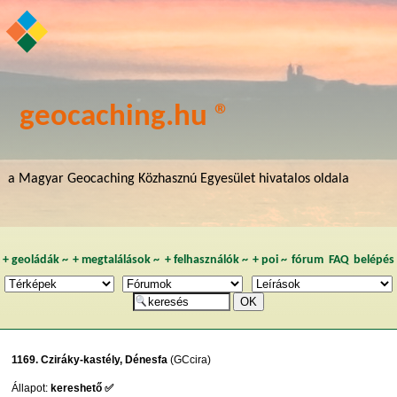
geocaching.hu ®
a Magyar Geocaching Közhasznú Egyesület hivatalos oldala
+
geoládák
~
+
megtalálások
~
+
felhasználók
~
+
poi
~
fórum
FAQ
belépés
1169. Cziráky-kastély, Dénesfa
(GCcira)
Állapot:
kereshető ✅