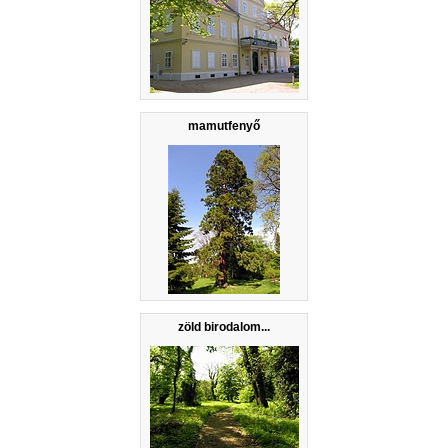
mamutfenyő
zöld birodalom...