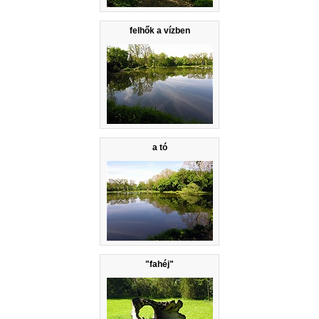
felhők a vízben
a tó
"fahéj"