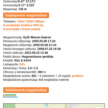
Szélesség
N 47° 27,171'
Hosszúság
E 17° 2,315'
Magasság:
136 m
Térképen:
TuHu
/
OSM
/
GMaps
Koordináták letöltése GPS-be
Közeli ládák
/
Közeli pontok
Megye/ország:
Győr-Moson-Sopron
Elhelyezés időpontja:
2005.05.08 17:20
Megjelenés időpontja:
2005.05.08 21:34
Utolsó lényeges változás:
2008.07.26 19:38
Utolsó változás:
2023.09.10 13:48
Rejtés típusa:
Hagyományos geoláda
Elrejtők:
NZs & KáVé
Ládagazda:
NZs
Nehézség / Terep:
2.0 / 1.5
Úthossz a kiindulóponttól:
300
m
Megtalálások száma:
601
+ 6 sikertelen
+ 20 egyéb
,
grafikon
Megtalálások gyakorisága:
0.5
megtalálás hetente
K
R
W