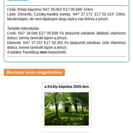
Cirák, Király-kápolna: N47 28.063' E17 00.686' 144m.
Láda: Dénesfa, Cziráky-kastély parkja, N47 27.171' E17 02.315' 136m.
Mesterséges, de nem tájidegen tárgy aljára van felírva a jelszó.
Tartalék mikroládák:
Cirák: N47 28.046 E17 00.698 Fa talaszinti odvában átlátszó vitaminos
doboz, benne laminált lapon a jelszó.
Dénesfa: N47 27.257 E17 02.391 Fa talajszinti odvában zöld vitaminos
doboz, benne laminált lapon a jelszó.
A ládába TravelBug
nem
helyezhető.
a Király-kápolna 2005-ben