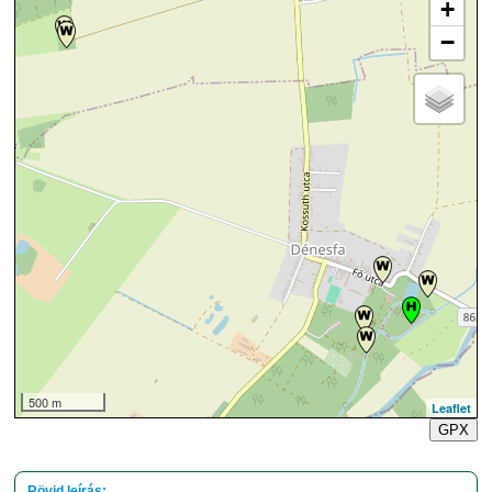
+
−
500 m
Leaflet
GPX