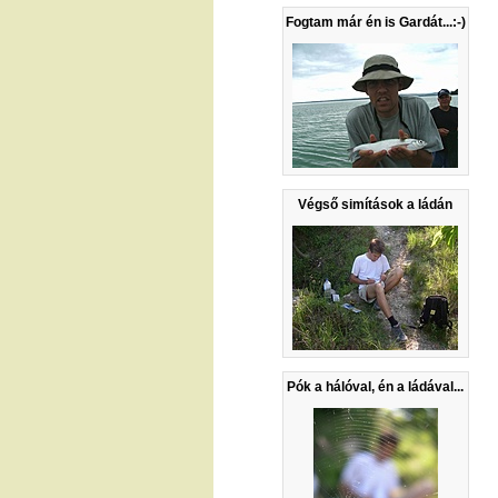
Fogtam már én is Gardát...:-)
Végső simítások a ládán
Pók a hálóval, én a ládával...