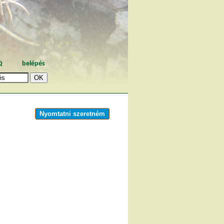
Q
belépés
Nyomtatni szeretném