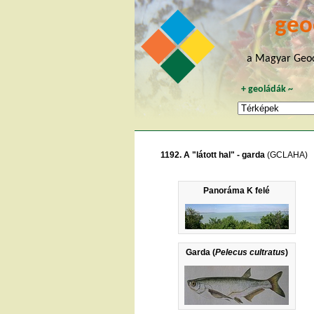
geo
a Magyar Geoc
+
geoládák
~
1192. A "látott hal" - garda
(GCLAHA)
Panoráma K felé
Garda (
Pelecus cultratus
)