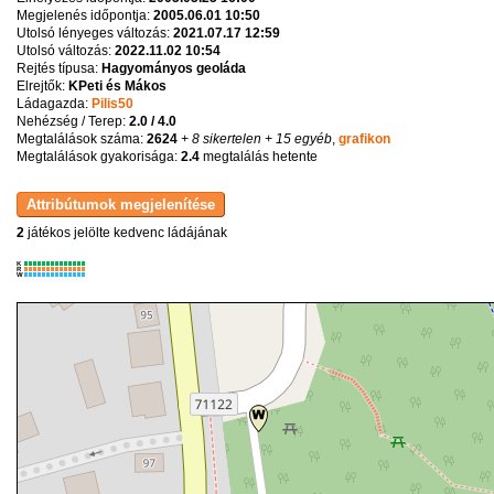
Megjelenés időpontja:
2005.06.01 10:50
Utolsó lényeges változás:
2021.07.17 12:59
Utolsó változás:
2022.11.02 10:54
Rejtés típusa:
Hagyományos geoláda
Elrejtők:
KPeti és Mákos
Ládagazda:
Pilis50
Nehézség / Terep:
2.0 / 4.0
Megtalálások száma:
2624
+ 8 sikertelen
+ 15 egyéb
,
grafikon
Megtalálások gyakorisága:
2.4
megtalálás hetente
2
játékos jelölte kedvenc ládájának
K
R
W