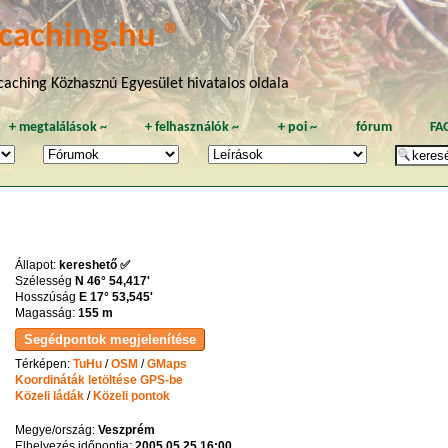
caching.hu ®
aching Közhasznú Egyesület hivatalos oldala
+
megtalálások
~
+
felhasználók
~
+
poi
~
fórum
FA
Állapot:
kereshető ✅
Szélesség
N 46° 54,417'
Hosszúság
E 17° 53,545'
Magasság:
155 m
Térképen:
TuHu
/
OSM
/
GMaps
Koordináták letöltése GPS-be
Közeli ládák
/
Közeli pontok
Megye/ország:
Veszprém
Elhelyezés időpontja:
2005.05.25 16:00