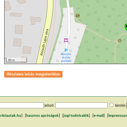
30 m
jelszó:
tárolás
uristautak.hu
] [
hasznos apróságok
] [
jogi tudnivalók
] [
e-mail
] [
impresszu