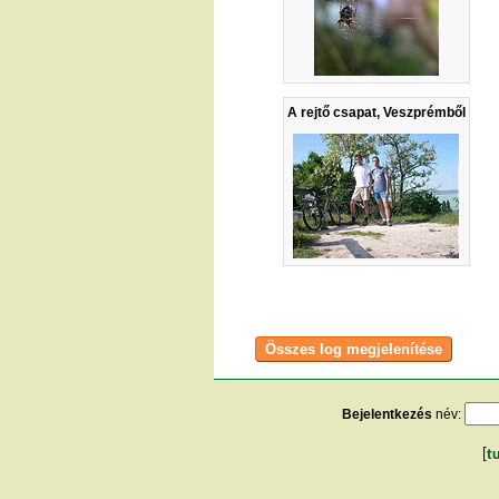
A rejtő csapat, Veszprémből
Bejelentkezés
név:
[
t