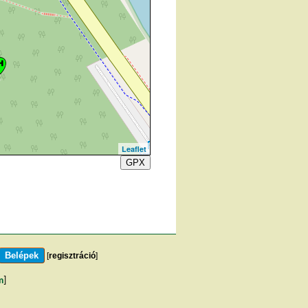
Leaflet
GPX
[
regisztráció
]
m
]