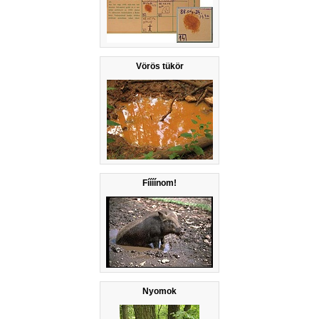
Vörös tükör
Fíííínom!
Nyomok