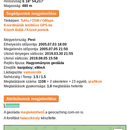
Hosszúság
E 18° 54,217'
Magasság:
480 m
Térképen:
TuHu
/
OSM
/
GMaps
Koordináták letöltése GPS-be
Közeli ládák
/
Közeli pontok
Megye/ország:
Pest
Elhelyezés időpontja:
2005.07.03 18:00
Megjelenés időpontja:
2005.07.05 21:50
Utolsó lényeges változás:
2019.03.30 21:55
Utolsó változás:
2019.08.05 15:58
Rejtés típusa:
Hagyományos geoláda
Elrejtők:
banjoboy; eMmA
Ládagazda:
vamosrobi
Nehézség / Terep:
1.5 / 1.5
Megtalálások száma:
1108
+ 3 sikertelen
+ 15 egyéb
,
grafikon
Megtalálások gyakorisága:
1.0
megtalálás hetente
K
R
W
A geoláda
megtekinthető
a geocaching.com-on is.
A fordítást
halaszkiraly
készítette.