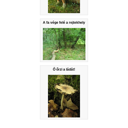
A fa vége felé a rejtekhely
Ő őrzi a ládát!