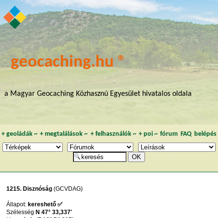
geocaching.hu ®
a Magyar Geocaching Közhasznú Egyesület hivatalos oldala
+
geoládák
~
+
megtalálások
~
+
felhasználók
~
+
poi
~
fórum
FAQ
belépés
1215. Disznóság
(GCVDAG)
Állapot:
kereshető ✅
Szélesség
N 47° 33,337'