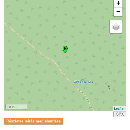
+
−
30 m
Leaflet
GPX