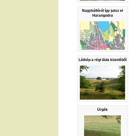
Nagykállóról így jutsz el
Harangodra
Látkép a régi láda közeléből
Ürgék