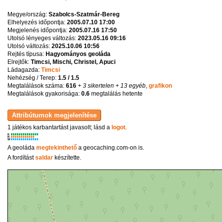
Megye/ország:
Szabolcs-Szatmár-Bereg
Elhelyezés időpontja:
2005.07.10 17:00
Megjelenés időpontja:
2005.07.16 17:50
Utolsó lényeges változás:
2023.05.16 09:16
Utolsó változás:
2025.10.06 10:56
Rejtés típusa:
Hagyományos geoláda
Elrejtők:
Timcsi, Mischi, Christel, Apuci
Ládagazda:
Timcsi
Nehézség / Terep:
1.5 / 1.5
Megtalálások száma:
616
+ 3 sikertelen
+ 13 egyéb
,
grafikon
Megtalálások gyakorisága:
0.6
megtalálás hetente
1 játékos karbantartást javasolt; lásd a
logot
.
K
R
W
A geoláda
megtekinthető
a geocaching.com-on is.
A fordítást
saldar
készítette.