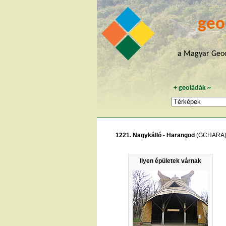
geo
a Magyar Geoc
+
geoládák
~
1221. Nagykálló - Harangod
(GCHARA
Ilyen épületek várnak