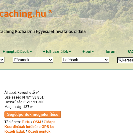
caching.hu ®
aching Közhasznú Egyesület hivatalos oldala
+
megtalálások
~
+
felhasználók
~
+
poi
~
fórum
FA
)
Állapot:
kereshető ✅
Szélesség
N 47° 53,851'
Hosszúság
E 21° 51,200'
Magasság:
127 m
Térképen:
TuHu
/
OSM
/
GMaps
Koordináták letöltése GPS-be
Közeli ládák
/
Közeli pontok