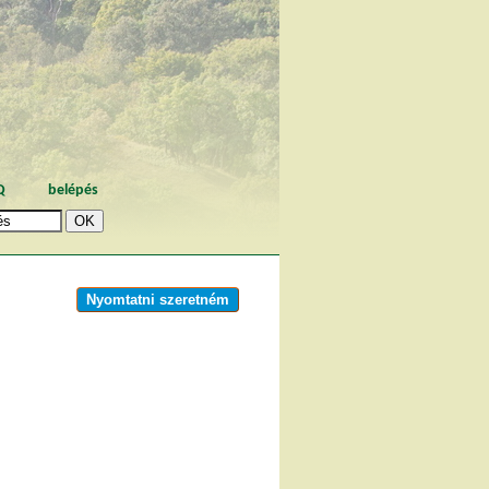
Q
belépés
Nyomtatni szeretném