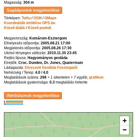
Magasság:
304 m
Térképen:
TuHu
/
OSM
/
GMaps
Koordináták letöltése GPS-be
Közeli ládák
/
Közeli pontok
Megye/ország:
Komárom-Esztergom
Elhelyezés időpontja:
2005.08.21 17:00
Megjelenés időpontja:
2005.08.26 17:30
Utolsó lényeges változás:
2010.11.30 23:45
Rejtés típusa:
Hagyományos geoláda
Elrejtők:
Croc. Dundee, Dr. Jones, Quatermain
Ládagazda:
Elveszett Geoláda Fosztogatói
Nehézség / Terep:
4.0 / 4.0
Megtalálások száma:
298
+ 1 sikertelen
+ 7 egyéb
,
grafikon
Megtalálások gyakorisága:
0.3
megtalálás hetente
K
R
W
+
−