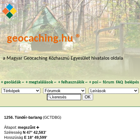
geocaching.hu ®
a Magyar Geocaching Közhasznú Egyesület hivatalos oldala
+
geoládák
~
+
megtalálások
~
+
felhasználók
~
+
poi
~
fórum
FAQ
belépés
1256. Tündér-barlang
(GCTDBG)
Állapot:
megszűnt ➕
Szélesség
N 47° 42,583'
Hosszúság
E 18° 49,599'