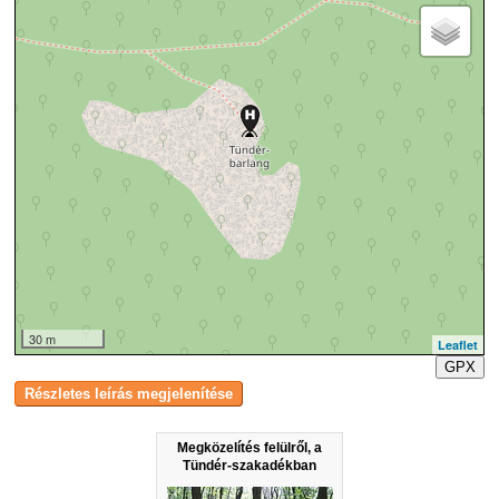
30 m
Leaflet
GPX
Megközelítés felülről, a
Tündér-szakadékban