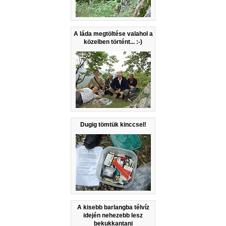
A láda megtöltése valahol a
közelben történt... :-)
Dugig tömtük kinccsel!
A kisebb barlangba télvíz
idején nehezebb lesz
bekukkantani