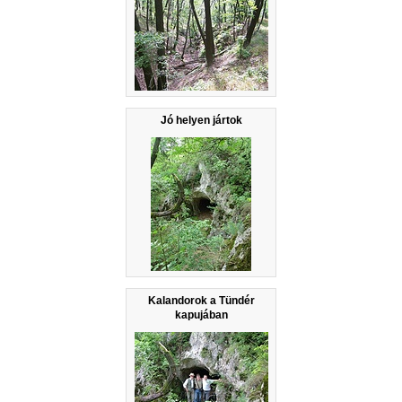
Jó helyen jártok
Kalandorok a Tündér
kapujában