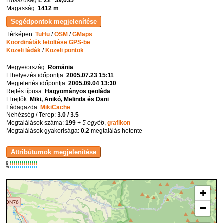
Hosszúság
E 22° 39,035'
Magasság:
1412 m
Térképen:
TuHu
/
OSM
/
GMaps
Koordináták letöltése GPS-be
Közeli ládák
/
Közeli pontok
Megye/ország:
Románia
Elhelyezés időpontja:
2005.07.23 15:11
Megjelenés időpontja:
2005.09.04 13:30
Rejtés típusa:
Hagyományos geoláda
Elrejtők:
Miki, Anikó, Melinda és Dani
Ládagazda:
MikiCache
Nehézség / Terep:
3.0 / 3.5
Megtalálások száma:
199
+ 5 egyéb
,
grafikon
Megtalálások gyakorisága:
0.2
megtalálás hetente
K
R
W
+
−