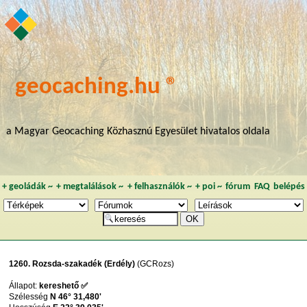
geocaching.hu ®
a Magyar Geocaching Közhasznú Egyesület hivatalos oldala
+
geoládák
~
+
megtalálások
~
+
felhasználók
~
+
poi
~
fórum
FAQ
belépés
1260. Rozsda-szakadék (Erdély)
(GCRozs)
Állapot:
kereshető ✅
Szélesség
N 46° 31,480'