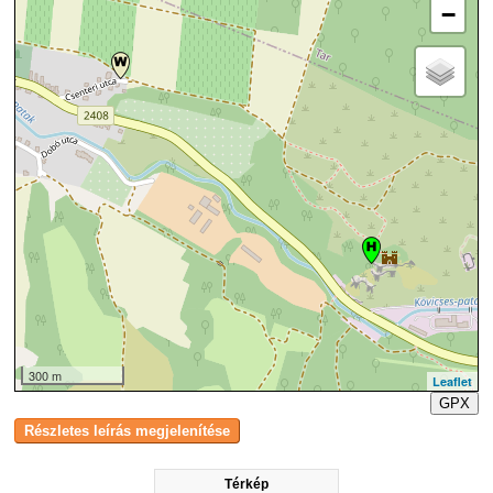
−
300 m
Leaflet
GPX
Térkép