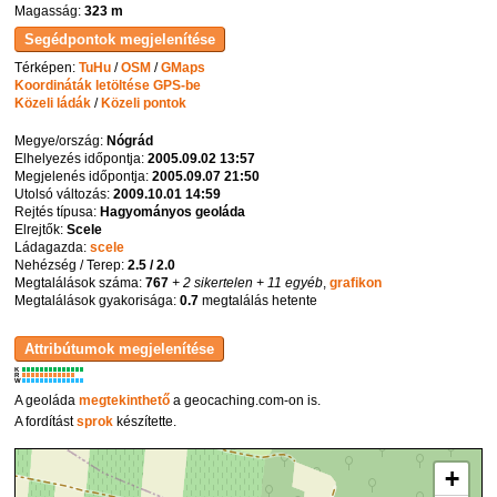
Magasság:
323 m
Térképen:
TuHu
/
OSM
/
GMaps
Koordináták letöltése GPS-be
Közeli ládák
/
Közeli pontok
Megye/ország:
Nógrád
Elhelyezés időpontja:
2005.09.02 13:57
Megjelenés időpontja:
2005.09.07 21:50
Utolsó változás:
2009.10.01 14:59
Rejtés típusa:
Hagyományos geoláda
Elrejtők:
Scele
Ládagazda:
scele
Nehézség / Terep:
2.5 / 2.0
Megtalálások száma:
767
+ 2 sikertelen
+ 11 egyéb
,
grafikon
Megtalálások gyakorisága:
0.7
megtalálás hetente
K
R
W
A geoláda
megtekinthető
a geocaching.com-on is.
A fordítást
sprok
készítette.
+