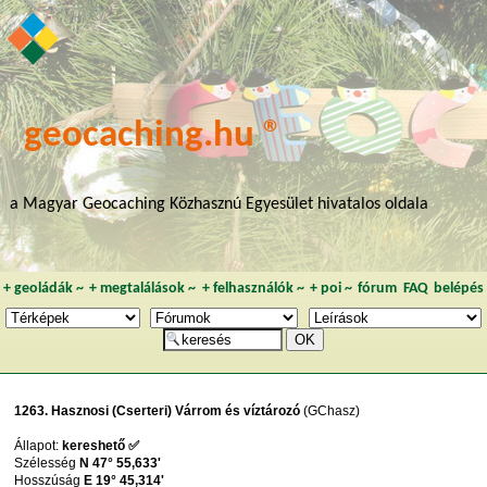
geocaching.hu ®
a Magyar Geocaching Közhasznú Egyesület hivatalos oldala
+
geoládák
~
+
megtalálások
~
+
felhasználók
~
+
poi
~
fórum
FAQ
belépés
1263. Hasznosi (Cserteri) Várrom és víztározó
(GChasz)
Állapot:
kereshető ✅
Szélesség
N 47° 55,633'
Hosszúság
E 19° 45,314'