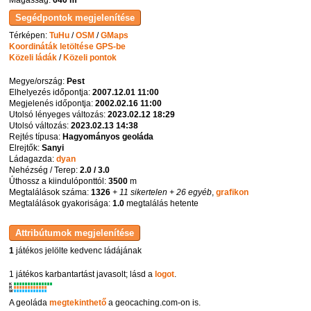
Térképen:
TuHu
/
OSM
/
GMaps
Koordináták letöltése GPS-be
Közeli ládák
/
Közeli pontok
Megye/ország:
Pest
Elhelyezés időpontja:
2007.12.01 11:00
Megjelenés időpontja:
2002.02.16 11:00
Utolsó lényeges változás:
2023.02.12 18:29
Utolsó változás:
2023.02.13 14:38
Rejtés típusa:
Hagyományos geoláda
Elrejtők:
Sanyi
Ládagazda:
dyan
Nehézség / Terep:
2.0 / 3.0
Úthossz a kiindulóponttól:
3500
m
Megtalálások száma:
1326
+ 11 sikertelen
+ 26 egyéb
,
grafikon
Megtalálások gyakorisága:
1.0
megtalálás hetente
1
játékos jelölte kedvenc ládájának
1 játékos karbantartást javasolt; lásd a
logot
.
K
R
W
A geoláda
megtekinthető
a geocaching.com-on is.