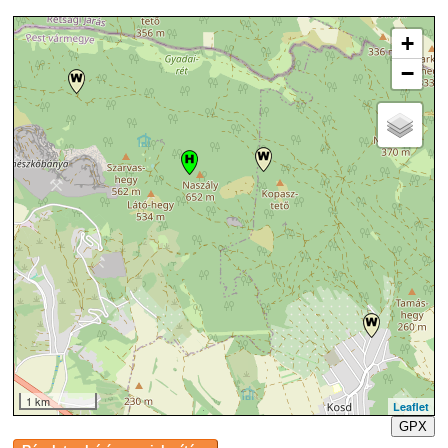
+
−
1 km
Leaflet
GPX