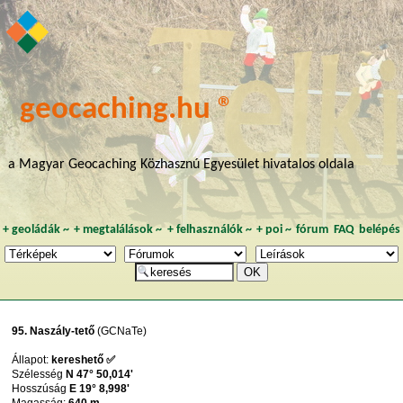
geocaching.hu ®
a Magyar Geocaching Közhasznú Egyesület hivatalos oldala
+
geoládák
~
+
megtalálások
~
+
felhasználók
~
+
poi
~
fórum
FAQ
belépés
95. Naszály-tető
(GCNaTe)
Állapot:
kereshető ✅
Szélesség
N 47° 50,014'
Hosszúság
E 19° 8,998'
Magasság:
640 m