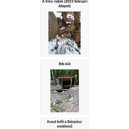
A friss rejtek (2023 februári
állapot)
Bik-kút
Kosd felől a Bányász
emlékmű