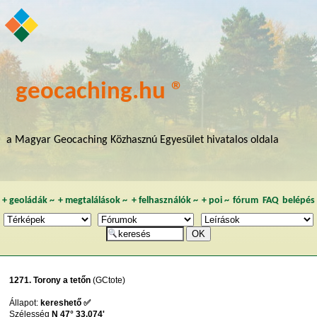
geocaching.hu ®
a Magyar Geocaching Közhasznú Egyesület hivatalos oldala
+
geoládák
~
+
megtalálások
~
+
felhasználók
~
+
poi
~
fórum
FAQ
belépés
1271. Torony a tetőn
(GCtote)
Állapot:
kereshető ✅
Szélesség
N 47° 33,074'