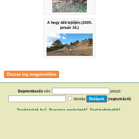
A hegy déli lejtőjén (2005.
január 16.)
Bejelentkezés
név:
jelszó:
tárolás
[
regisztráció
]
[
turistautak.hu
] [
hasznos apróságok
] [
jogi tudnivalók
]
[
e-mail
] [
impresszum
]