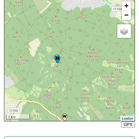
+
−
1 km
Leaflet
GPX