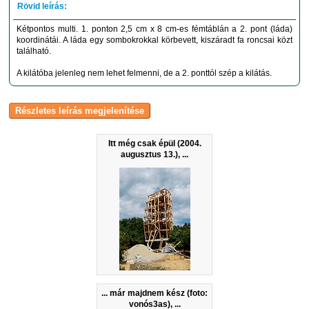
Kétpontos multi. 1. ponton 2,5 cm x 8 cm-es fémtáblán a 2. pont (láda)
koordinátái. A láda egy sombokrokkal körbevett, kiszáradt fa roncsai közt
található.
A kilátóba jelenleg nem lehet felmenni, de a 2. ponttól szép a kilátás.
Itt még csak épül (2004.
augusztus 13.), ...
... már majdnem kész (foto:
vonós3as), ...