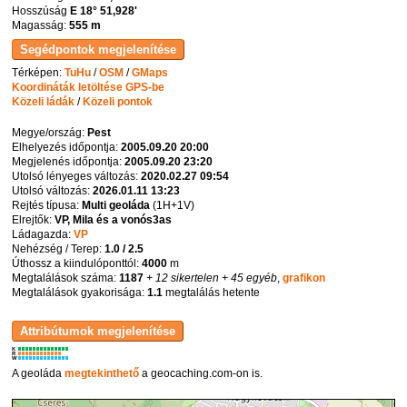
Hosszúság
E 18° 51,928'
Magasság:
555 m
Térképen:
TuHu
/
OSM
/
GMaps
Koordináták letöltése GPS-be
Közeli ládák
/
Közeli pontok
Megye/ország:
Pest
Elhelyezés időpontja:
2005.09.20 20:00
Megjelenés időpontja:
2005.09.20 23:20
Utolsó lényeges változás:
2020.02.27 09:54
Utolsó változás:
2026.01.11 13:23
Rejtés típusa:
Multi geoláda
(
1H+1V
)
Elrejtők:
VP, Mila és a vonós3as
Ládagazda:
VP
Nehézség / Terep:
1.0 / 2.5
Úthossz a kiindulóponttól:
4000
m
Megtalálások száma:
1187
+ 12 sikertelen
+ 45 egyéb
,
grafikon
Megtalálások gyakorisága:
1.1
megtalálás hetente
K
R
W
A geoláda
megtekinthető
a geocaching.com-on is.