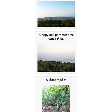
A hegy déli pereme: erre
van a láda.
A ládát rejtő fa