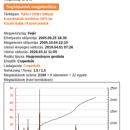
Térképen:
TuHu
/
OSM
/
GMaps
Koordináták letöltése GPS-be
Közeli ládák
/
Közeli pontok
Megye/ország:
Fejér
Elhelyezés időpontja:
2005.09.25 18:30
Megjelenés időpontja:
2005.10.04 22:10
Utolsó lényeges változás:
2019.04.01 07:26
Utolsó változás:
2026.03.11 11:05
Rejtés típusa:
Hagyományos geoláda
Elrejtők:
Csipetkék
Ládagazda:
Csipetkék
Nehézség / Terep:
1.5 / 1.5
Megtalálások száma:
2100
+ 9 sikertelen
+ 32 egyéb
Megtalálások (havi bontásban):