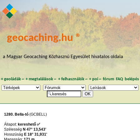
geocaching.hu ®
a Magyar Geocaching Közhasznú Egyesület hivatalos oldala
+
geoládák
~
+
megtalálások
~
+
felhasználók
~
+
poi
~
fórum
FAQ
belépés
1280. Bella-tó
(GCBELL)
Állapot:
kereshető ✅
Szélesség
N 47° 13,543'
Hosszúság
E 18° 31,931'
Magasság:
171 m