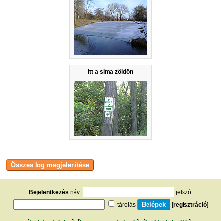
Itt a sima zöldön
Bejelentkezés
név:
jelszó:
tárolás
[
regisztráció
]