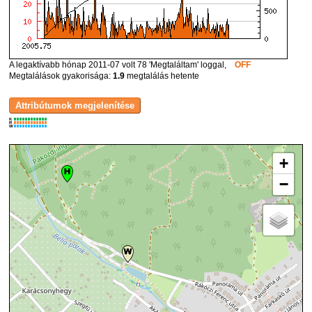
A legaktívabb hónap 2011-07 volt 78 'Megtaláltam' loggal,
OFF
Megtalálások gyakorisága:
1.9
megtalálás hetente
K
R
W
+
−