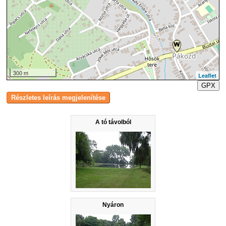
300 m
Leaflet
GPX
A tó távolból
Nyáron