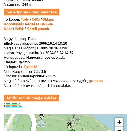
Magasság:
240 m
Térképen:
TuHu
/
OSM
/
GMaps
Koordináták letöltése GPS-be
Közeli ládák
/
Közeli pontok
Megye/ország:
Pest
Elhelyezés időpontja:
2005.10.14 18:10
Megjelenés időpontja:
2005.10.16 22:00
Utolsó lényeges változás:
2024.03.24 14:52
Rejtés típusa:
Hagyományos geoláda
Elrejtők:
Gyombi
Ládagazda:
Gyombi
Nehézség / Terep:
2.0 / 3.5
Úthossz a kiindulóponttól:
200
m
Megtalálások száma:
1162
+ 3 sikertelen
+ 18 egyéb
,
grafikon
Megtalálások gyakorisága:
1.1
megtalálás hetente
K
R
W
+
−