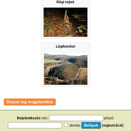
Régi rejtek
Légifelvétel
Bejelentkezés
név:
jelszó:
tárolás
[
regisztráció
]