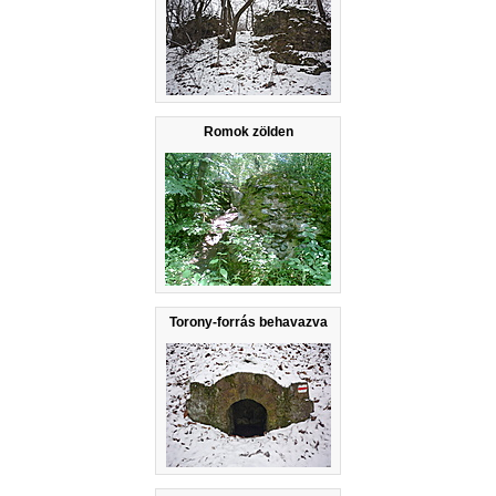
Romok zölden
Torony-forrás behavazva