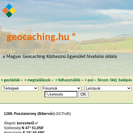
geocaching.hu ®
a Magyar Geocaching Közhasznú Egyesület hivatalos oldala
+
geoládák
~
+
megtalálások
~
+
felhasználók
~
+
poi
~
fórum
FAQ
belépés
1288. Pusztatorony (Bibervár)
(GCPuBi)
Állapot:
kereshető ✅
Szélesség
N 47° 51,058'
Hosszúság
E 18° 56,690'