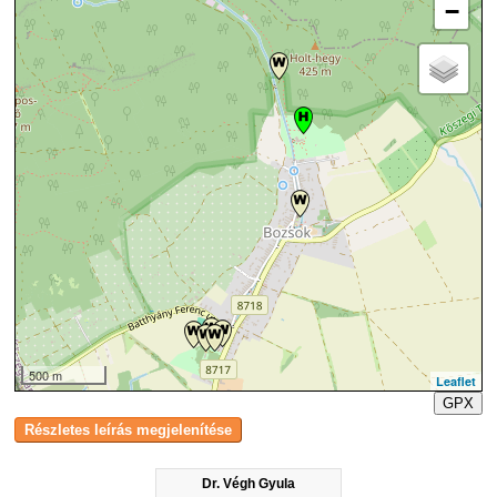
−
500 m
Leaflet
GPX
Dr. Végh Gyula