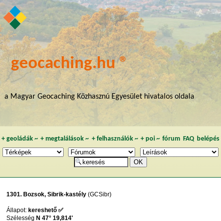
geocaching.hu ®
a Magyar Geocaching Közhasznú Egyesület hivatalos oldala
+
geoládák
~
+
megtalálások
~
+
felhasználók
~
+
poi
~
fórum
FAQ
belépés
1301. Bozsok, Sibrik-kastély
(GCSibr)
Állapot:
kereshető ✅
Szélesség
N 47° 19,814'