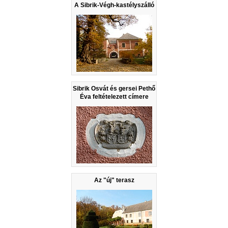
A Sibrik-Végh-kastélyszálló
Sibrik Osvát és gersei Pethő
Éva feltételezett címere
Az "új" terasz