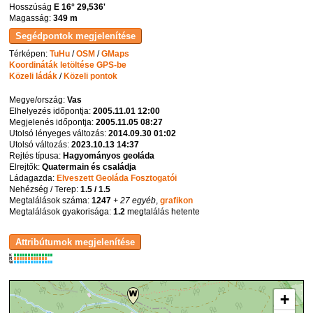
Hosszúság
E 16° 29,536'
Magasság:
349 m
Térképen:
TuHu
/
OSM
/
GMaps
Koordináták letöltése GPS-be
Közeli ládák
/
Közeli pontok
Megye/ország:
Vas
Elhelyezés időpontja:
2005.11.01 12:00
Megjelenés időpontja:
2005.11.05 08:27
Utolsó lényeges változás:
2014.09.30 01:02
Utolsó változás:
2023.10.13 14:37
Rejtés típusa:
Hagyományos geoláda
Elrejtők:
Quatermain és családja
Ládagazda:
Elveszett Geoláda Fosztogatói
Nehézség / Terep:
1.5 / 1.5
Megtalálások száma:
1247
+ 27 egyéb
,
grafikon
Megtalálások gyakorisága:
1.2
megtalálás hetente
K
R
W
+