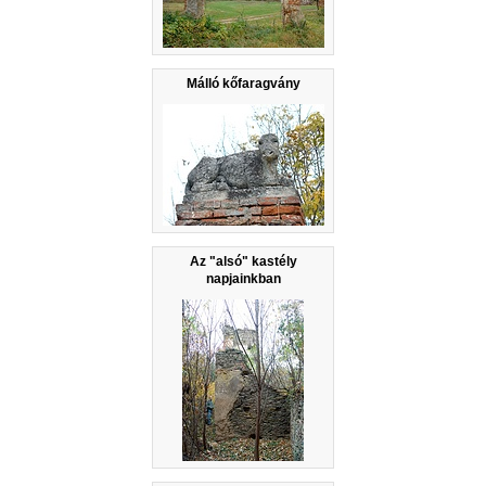
Málló kőfaragvány
Az "alsó" kastély
napjainkban