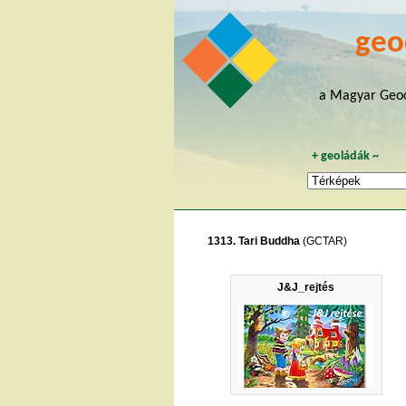
geo
a Magyar Geoc
+
geoládák
~
1313. Tari Buddha
(GCTAR)
J&J_rejtés