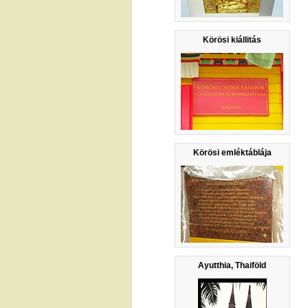
Körösi kiállitás
Körösi emléktáblája
Ayutthia, Thaiföld