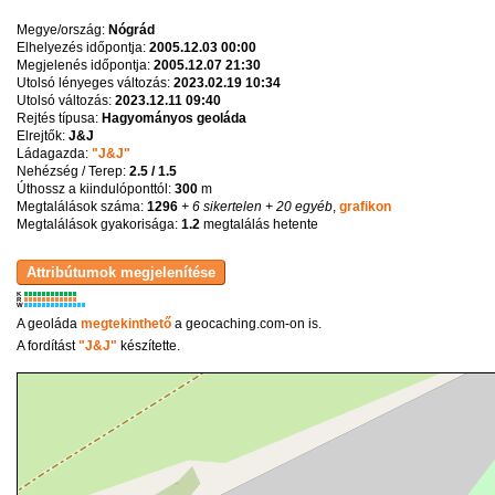
Megye/ország:
Nógrád
Elhelyezés időpontja:
2005.12.03 00:00
Megjelenés időpontja:
2005.12.07 21:30
Utolsó lényeges változás:
2023.02.19 10:34
Utolsó változás:
2023.12.11 09:40
Rejtés típusa:
Hagyományos geoláda
Elrejtők:
J&J
Ládagazda:
"J&J"
Nehézség / Terep:
2.5 / 1.5
Úthossz a kiindulóponttól:
300
m
Megtalálások száma:
1296
+ 6 sikertelen
+ 20 egyéb
,
grafikon
Megtalálások gyakorisága:
1.2
megtalálás hetente
K
R
W
A geoláda
megtekinthető
a geocaching.com-on is.
A fordítást
"J&J"
készítette.