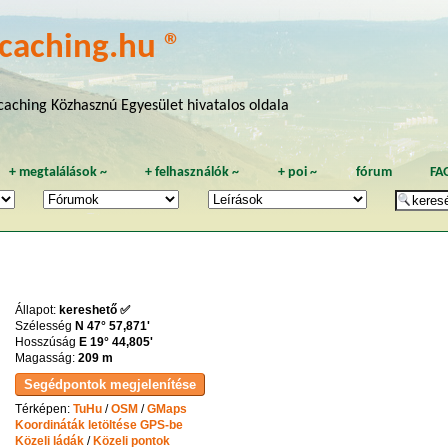
caching.hu ®
aching Közhasznú Egyesület hivatalos oldala
+
megtalálások
~
+
felhasználók
~
+
poi
~
fórum
FA
Állapot:
kereshető ✅
Szélesség
N 47° 57,871'
Hosszúság
E 19° 44,805'
Magasság:
209 m
Térképen:
TuHu
/
OSM
/
GMaps
Koordináták letöltése GPS-be
Közeli ládák
/
Közeli pontok