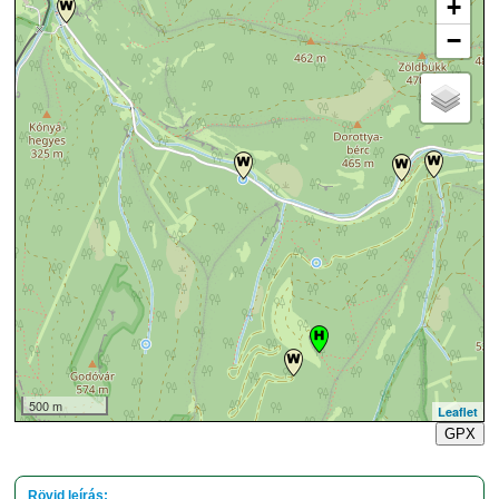
+
−
500 m
Leaflet
GPX