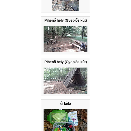
Pihenő hely (Gyeplős kút)
Pihenő hely (Gyeplős kút)
új láda