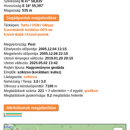
Szélesség
N 47° 58,835'
Hosszúság
E 18° 55,397'
Magasság:
535 m
Térképen:
TuHu
/
OSM
/
GMaps
Koordináták letöltése GPS-be
Közeli ládák
/
Közeli pontok
Megye/ország:
Pest
Elhelyezés időpontja:
2005.12.04 13:15
Megjelenés időpontja:
2005.12.08 22:10
Utolsó lényeges változás:
2019.01.20 20:10
Utolsó változás:
2025.05.02 13:42
Rejtés típusa:
Hagyományos geoláda
Elrejtők:
szikizso (korábban: kulisz)
Ládagazda:
szikizso
Nehézség / Terep:
3.0 / 3.0
Úthossz a kiindulóponttól:
7100
m
Megtalálások száma:
221
+ 3 sikertelen
+ 4 egyéb
,
grafikon
Megtalálások gyakorisága:
0.2
megtalálás hetente
K
R
W