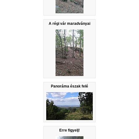
A régi vár maradványai
Panoráma észak felé
Erre figyelj!