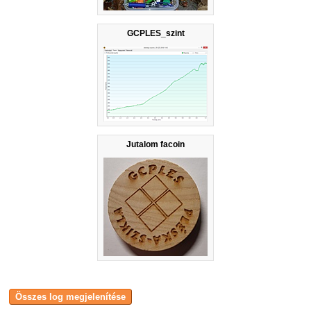
GCPLES_szint
Jutalom facoin