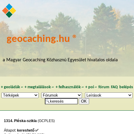
geocaching.hu ®
a Magyar Geocaching Közhasznú Egyesület hivatalos oldala
+
geoládák
~
+
megtalálások
~
+
felhasználók
~
+
poi
~
fórum
FAQ
belépés
1314. Pléska-szikla
(GCPLES)
Állapot:
kereshető ✅