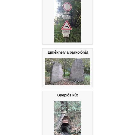
Emlékhely a parkolónál
Gyeplős kút