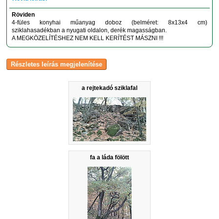
Röviden
4-füles konyhai műanyag doboz (belméret: 8x13x4 cm)
sziklahasadékban a nyugati oldalon, derék magasságban.
A MEGKÖZELÍTÉSHEZ NEM KELL KERÍTÉST MÁSZNI !!!
a rejtekadó sziklafal
fa a láda fölött