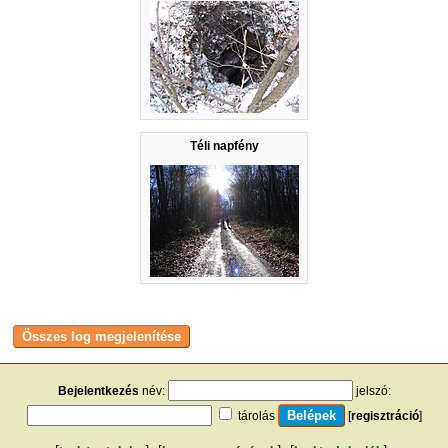
Téli napfény
Bejelentkezés
név:
jelszó:
tárolás
[
regisztráció
]