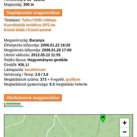
Magasság:
300 m
Térképen:
TuHu
/
OSM
/
GMaps
Koordináták letöltése GPS-be
Közeli ládák
/
Közeli pontok
Megye/ország:
Baranya
Elhelyezés időpontja:
2006.01.22 16:20
Megjelenés időpontja:
2006.01.28 17:00
Utolsó változás:
2012.05.12 11:55
Rejtés típusa:
Hagyományos geoláda
Elrejtők:
KN, LI
Ládagazda:
laszloistvan
Nehézség / Terep:
2.0 / 3.0
Megtalálások száma:
373
+ 4 egyéb
,
grafikon
Megtalálások gyakorisága:
0.3
megtalálás hetente
K
R
W
+
−