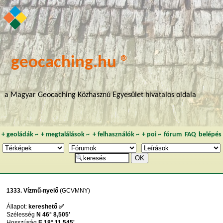
geocaching.hu ®
a Magyar Geocaching Közhasznú Egyesület hivatalos oldala
+
geoládák
~
+
megtalálások
~
+
felhasználók
~
+
poi
~
fórum
FAQ
belépés
1333. Vízmű-nyelő
(GCVMNY)
Állapot:
kereshető ✅
Szélesség
N 46° 8,505'
Hosszúság
E 18° 11,545'