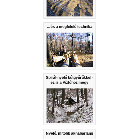
... és a megfelelő technika
Spirál-nyelő kútgyűrűkkel -
ez is a Vízfőhöz megy
Nyelő, mitöbb aknabarlang