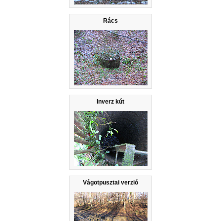
Rács
Inverz kút
Vágotpusztai verzió