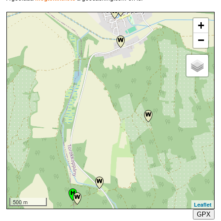
+
−
500 m
Leaflet
GPX