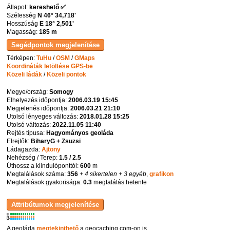
Állapot:
kereshető ✅
Szélesség
N 46° 34,718'
Hosszúság
E 18° 2,501'
Magasság:
185 m
Térképen:
TuHu
/
OSM
/
GMaps
Koordináták letöltése GPS-be
Közeli ládák
/
Közeli pontok
Megye/ország:
Somogy
Elhelyezés időpontja:
2006.03.19 15:45
Megjelenés időpontja:
2006.03.21 21:10
Utolsó lényeges változás:
2018.01.28 15:25
Utolsó változás:
2022.11.05 11:40
Rejtés típusa:
Hagyományos geoláda
Elrejtők:
BiharyG + Zsuzsi
Ládagazda:
Ajtony
Nehézség / Terep:
1.5 / 2.5
Úthossz a kiindulóponttól:
600
m
Megtalálások száma:
356
+ 4 sikertelen
+ 3 egyéb
,
grafikon
Megtalálások gyakorisága:
0.3
megtalálás hetente
K
R
W
A geoláda
megtekinthető
a geocaching.com-on is.