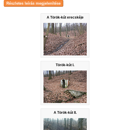
A Török-kút erecskéje
Török-kút I.
A Török-kút II.