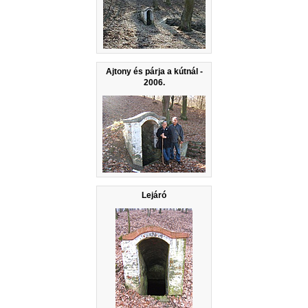
Ajtony és párja a kútnál -
2006.
Lejáró