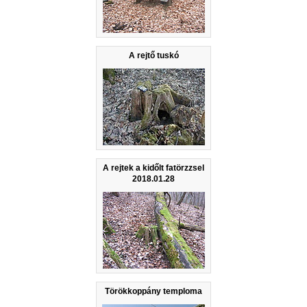
A rejtő tuskó
A rejtek a kidőlt fatörzzsel
2018.01.28
Törökkoppány temploma