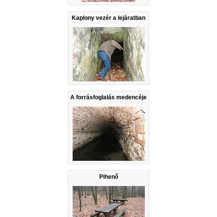
Kaplony vezér a lejáratban
A forrásfoglalás medencéje
Pihenő