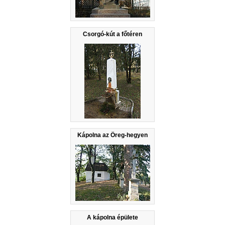
Csorgó-kút a főtéren
Kápolna az Öreg-hegyen
A kápolna épülete