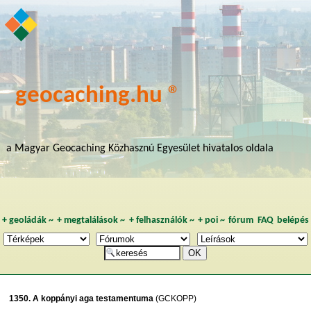
geocaching.hu ®
a Magyar Geocaching Közhasznú Egyesület hivatalos oldala
+
geoládák
~
+
megtalálások
~
+
felhasználók
~
+
poi
~
fórum
FAQ
belépés
1350. A koppányi aga testamentuma
(GCKOPP)