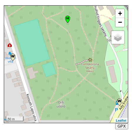
+
−
50 m
Leaflet
GPX