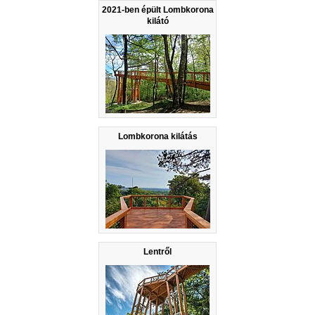
2021-ben épült Lombkorona
kilátó
Lombkorona kilátás
Lentről