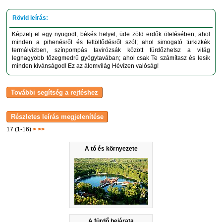
Képzelj el egy nyugodt, békés helyet, üde zöld erdők ölelésében, ahol
minden a pihenésről és feltöltődésről szól; ahol simogató türkizkék
termálvízben, színpompás tavirózsák között fürdőzhetsz a világ
legnagyobb tőzegmedrű gyógytavában; ahol csak Te számítasz és lesik
minden kívánságod! Ez az álomvilág Hévízen valóság!
17 (1-16)
>
>>
A tó és környezete
A fürdő bejárata