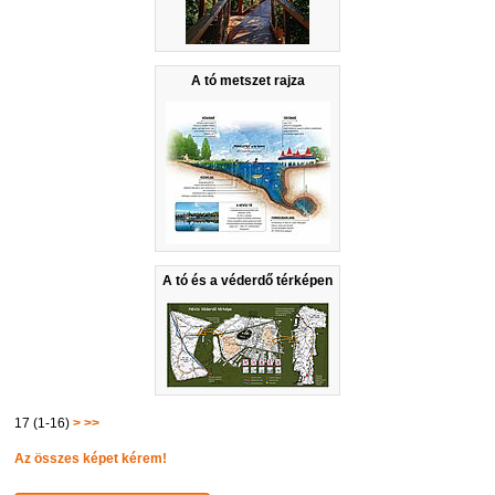
A tó metszet rajza
A tó és a véderdő térképen
17 (1-16)
>
>>
Az összes képet kérem!