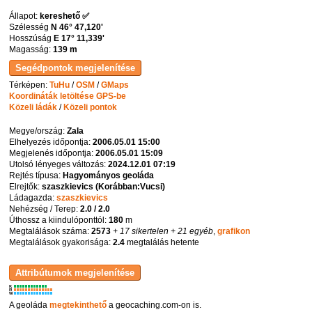
Állapot:
kereshető ✅
Szélesség
N 46° 47,120'
Hosszúság
E 17° 11,339'
Magasság:
139 m
Térképen:
TuHu
/
OSM
/
GMaps
Koordináták letöltése GPS-be
Közeli ládák
/
Közeli pontok
Megye/ország:
Zala
Elhelyezés időpontja:
2006.05.01 15:00
Megjelenés időpontja:
2006.05.01 15:09
Utolsó lényeges változás:
2024.12.01 07:19
Rejtés típusa:
Hagyományos geoláda
Elrejtők:
szaszkievics (Korábban:Vucsi)
Ládagazda:
szaszkievics
Nehézség / Terep:
2.0 / 2.0
Úthossz a kiindulóponttól:
180
m
Megtalálások száma:
2573
+ 17 sikertelen
+ 21 egyéb
,
grafikon
Megtalálások gyakorisága:
2.4
megtalálás hetente
K
R
W
A geoláda
megtekinthető
a geocaching.com-on is.