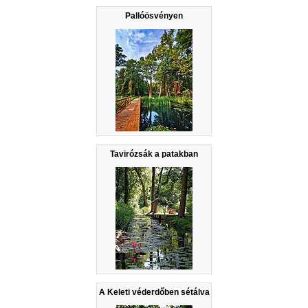
Pallóösvényen
Tavirózsák a patakban
A Keleti véderdőben sétálva