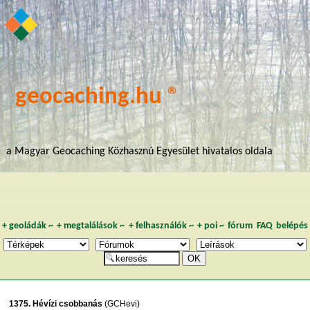
geocaching.hu ®
a Magyar Geocaching Közhasznú Egyesület hivatalos oldala
+
geoládák
~
+
megtalálások
~
+
felhasználók
~
+
poi
~
fórum
FAQ
belépés
1375. Hévízi csobbanás
(GCHevi)