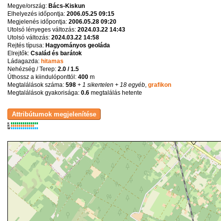
Megye/ország:
Bács-Kiskun
Elhelyezés időpontja:
2006.05.25 09:15
Megjelenés időpontja:
2006.05.28 09:20
Utolsó lényeges változás:
2024.03.22 14:43
Utolsó változás:
2024.03.22 14:58
Rejtés típusa:
Hagyományos geoláda
Elrejtők:
Család és barátok
Ládagazda:
hitamas
Nehézség / Terep:
2.0 / 1.5
Úthossz a kiindulóponttól:
400
m
Megtalálások száma:
598
+ 1 sikertelen
+ 18 egyéb
,
grafikon
Megtalálások gyakorisága:
0.6
megtalálás hetente
K
R
W