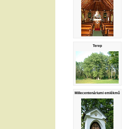
Terep
Millecentenáriumi emlékmű