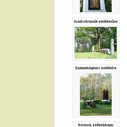
Aradi vértanúk emlékműve
Szabadságharc emlékére
Kereszt, székelykapu