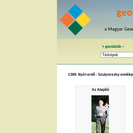
geo
a Magyar Geoc
+
geoládák
~
1389. Nyíri-erdő - Szulyovszky-emlék
Az Alapító