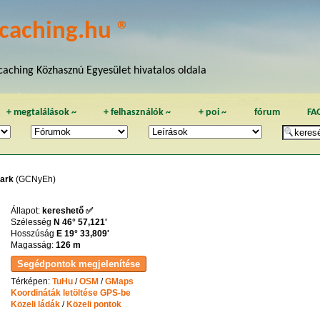
caching.hu ®
aching Közhasznú Egyesület hivatalos oldala
+
megtalálások
~
+
felhasználók
~
+
poi
~
fórum
FA
park
(GCNyEh)
Állapot:
kereshető ✅
Szélesség
N 46° 57,121'
Hosszúság
E 19° 33,809'
Magasság:
126 m
Térképen:
TuHu
/
OSM
/
GMaps
Koordináták letöltése GPS-be
Közeli ládák
/
Közeli pontok