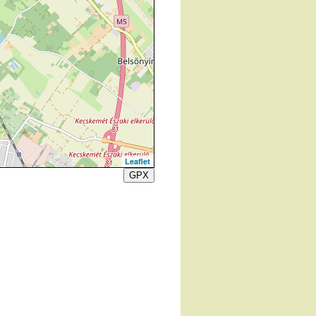
Leaflet
GPX