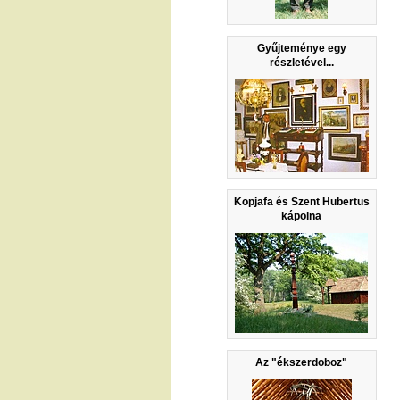
Gyűjteménye egy
részletével...
Kopjafa és Szent Hubertus
kápolna
Az "ékszerdoboz"