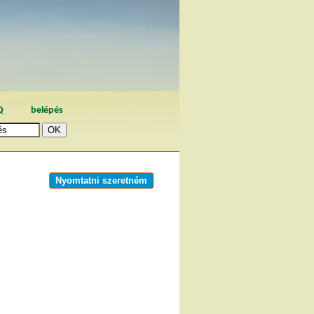
Q
belépés
Nyomtatni szeretném