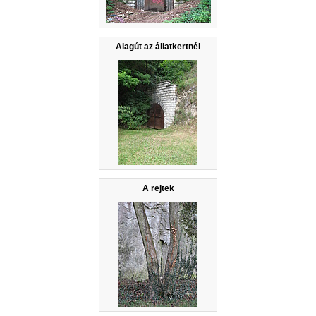
Alagút az állatkertnél
A rejtek