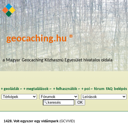
geocaching.hu ®
a Magyar Geocaching Közhasznú Egyesület hivatalos oldala
+
geoládák
~
+
megtalálások
~
+
felhasználók
~
+
poi
~
fórum
FAQ
belépés
1428. Volt egyszer egy vidámpark
(GCVVID)