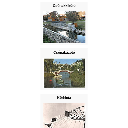
Csónakkikötő
Csónakázótó
Körhinta