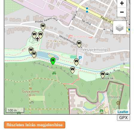
+
−
100 m
Leaflet
GPX