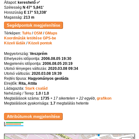
Állapot:
kereshető ✅
Szélesség
N 47° 5,841'
Hosszúság
E 17° 53,338'
Magasság:
213 m
Térképen:
TuHu
/
OSM
/
GMaps
Koordináták letöltése GPS-be
Közeli ládák
/
Közeli pontok
Megye/ország:
Veszprém
Elhelyezés időpontja:
2006.08.05 19:30
Megjelenés időpontja:
2006.08.05 20:19
Utolsó lényeges változás:
2020.03.08 09:34
Utolsó változás:
2020.03.08 19:39
Rejtés típusa:
Hagyományos geoláda
Elrejtők:
Rita, Attila
Ládagazda:
Stark család
Nehézség / Terep:
1.0 / 1.0
Megtalálások száma:
1735
+ 17 sikertelen
+ 22 egyéb
,
grafikon
Megtalálások gyakorisága:
1.7
megtalálás hetente
K
R
W