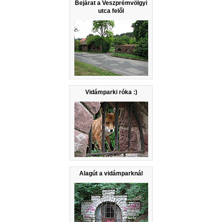
Bejárat a Veszprémvölgyi
utca felől
Vidámparki róka :)
Alagút a vidámparknál