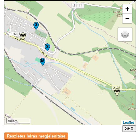
+
−
500 m
Leaflet
GPX