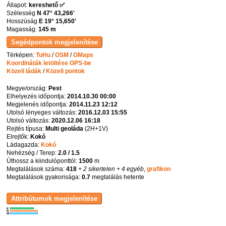
Állapot:
kereshető ✅
Szélesség
N 47° 43,266'
Hosszúság
E 19° 15,650'
Magasság:
145 m
Térképen:
TuHu
/
OSM
/
GMaps
Koordináták letöltése GPS-be
Közeli ládák
/
Közeli pontok
Megye/ország:
Pest
Elhelyezés időpontja:
2014.10.30 00:00
Megjelenés időpontja:
2014.11.23 12:12
Utolsó lényeges változás:
2016.12.03 15:55
Utolsó változás:
2020.12.06 16:18
Rejtés típusa:
Multi geoláda
(
2H+1V
)
Elrejtők:
Kokó
Ládagazda:
Kokó
Nehézség / Terep:
2.0 / 1.5
Úthossz a kiindulóponttól:
1500
m
Megtalálások száma:
418
+ 2 sikertelen
+ 4 egyéb
,
grafikon
Megtalálások gyakorisága:
0.7
megtalálás hetente
K
R
W