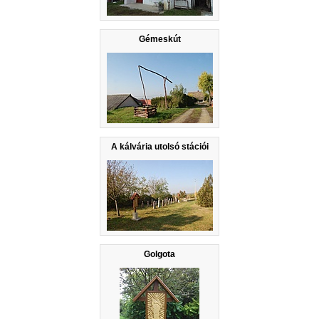
Gémeskút
A kálvária utolsó stációi
Golgota