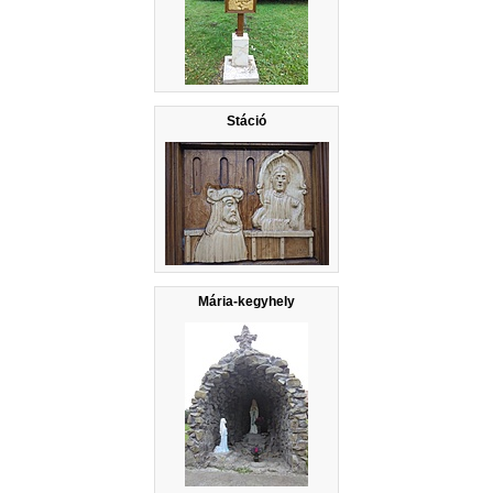
Stáció
Mária-kegyhely