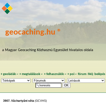
geocaching.hu ®
a Magyar Geocaching Közhasznú Egyesület hivatalos oldala
+
geoládák
~
+
megtalálások
~
+
felhasználók
~
+
poi
~
fórum
FAQ
belépés
3907. Váchartyáni séta
(GCVHS)