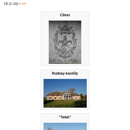
19 (1-16)
>
>>
Címer
Rudnay-kastély
"Telek"