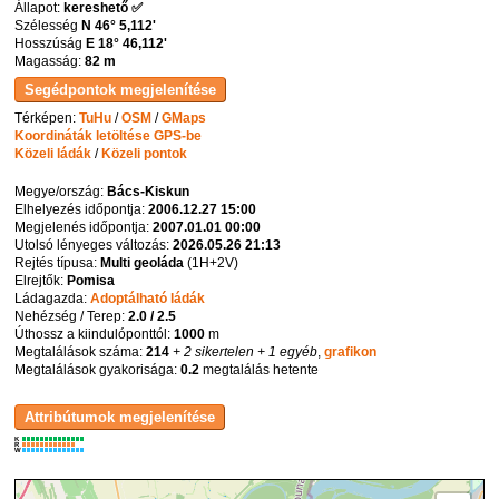
Állapot:
kereshető ✅
Szélesség
N 46° 5,112'
Hosszúság
E 18° 46,112'
Magasság:
82 m
Térképen:
TuHu
/
OSM
/
GMaps
Koordináták letöltése GPS-be
Közeli ládák
/
Közeli pontok
Megye/ország:
Bács-Kiskun
Elhelyezés időpontja:
2006.12.27 15:00
Megjelenés időpontja:
2007.01.01 00:00
Utolsó lényeges változás:
2026.05.26 21:13
Rejtés típusa:
Multi geoláda
(
1H+2V
)
Elrejtők:
Pomisa
Ládagazda:
Adoptálható ládák
Nehézség / Terep:
2.0 / 2.5
Úthossz a kiindulóponttól:
1000
m
Megtalálások száma:
214
+ 2 sikertelen
+ 1 egyéb
,
grafikon
Megtalálások gyakorisága:
0.2
megtalálás hetente
K
R
W