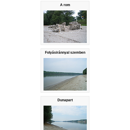
A rom
Folyásiránnyal szemben
Dunapart