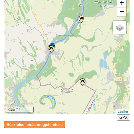
+
−
5 km
Leaflet
GPX