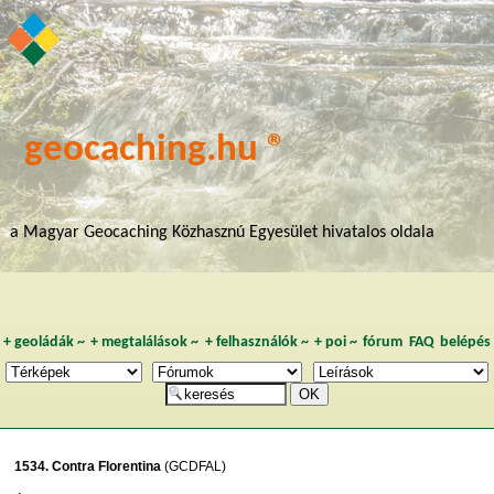
geocaching.hu ®
a Magyar Geocaching Közhasznú Egyesület hivatalos oldala
+
geoládák
~
+
megtalálások
~
+
felhasználók
~
+
poi
~
fórum
FAQ
belépés
1534. Contra Florentina
(GCDFAL)