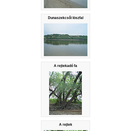
Dunaszekcsői löszfal
A rejtekadó fa
A rejtek