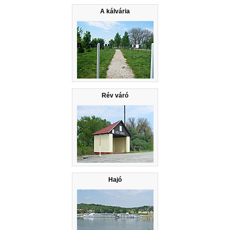
A kálvária
Rév váró
Hajó