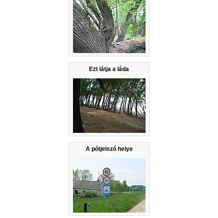
Ezt látja a láda
A pótjelszó helye