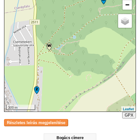
−
300 m
Leaflet
GPX
Bogács címere