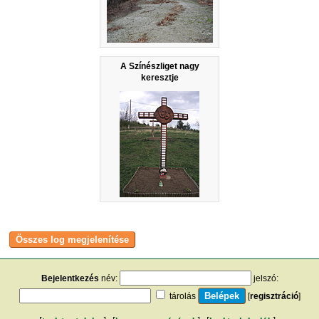
A Színészliget nagy
keresztje
Bejelentkezés
név:
jelszó:
tárolás
[
regisztráció
]