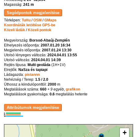
Magasság:
241 m
Térképen:
TuHu
/
OSM
/
GMaps
Koordináták letöltése GPS-be
Közeli ládák
/
Közeli pontok
Megye/ország:
Borsod-Abaúj-Zemplén
Elhelyezés időpontja:
2007.01.20 16:34
Megjelenés időpontja:
2007.01.24 13:30
Utolsó lényeges változás:
2024.04.01 13:55
Utolsó változás:
2024.04.01 14:39
Rejtés típusa:
Multi geoláda
(
1H+1V
)
Elrejtők:
NaSza és tapiapi
Ládagazda:
pistannn
Nehézség / Terep:
1.5 / 2.0
Úthossz a kiindulóponttól:
2000
m
Megtalálások száma:
660
+ 9 egyéb
,
grafikon
Megtalálások gyakorisága:
0.6
megtalálás hetente
K
R
W
+