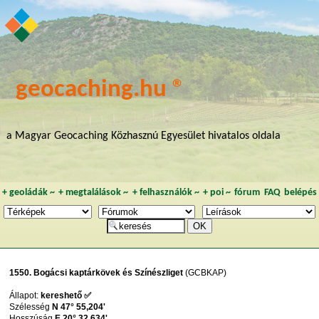
geocaching.hu ®
a Magyar Geocaching Közhasznú Egyesület hivatalos oldala
+
geoládák
~
+
megtalálások
~
+
felhasználók
~
+
poi
~
fórum
FAQ
belépés
1550. Bogácsi kaptárkövek és Színészliget
(GCBKAP)
Állapot:
kereshető ✅
Szélesség
N 47° 55,204'
Hosszúság
E 20° 32,634'