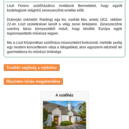
Liszt Ferenc szülőházához invitálunk Benneteket, hogy együtt
tisztelegjünk világhírű zeneszerzőnk emléke előtt.
Doborján (németül: Raiding) egy kis, osztrák falu, amely 1811. október
22‑én Liszt születésével került a világ zenei térképére. Zeneszerzőnk
szerény falusi környezetből indult, hogy később Európa egyik
legünnepeltebb művésze legyen.
Ma a Liszt Központban szülőháza múzeumként funkcionál, mellette pedig
egy modern koncertterem várja a látogatókat, ahol egyszerre idézhető fel
gyermekkora és művészi öröksége.
A szülőház