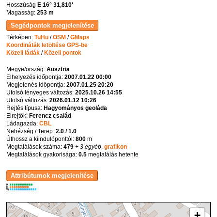
Hosszúság
E 16° 31,810'
Magasság:
253 m
Térképen:
TuHu
/
OSM
/
GMaps
Koordináták letöltése GPS-be
Közeli ládák
/
Közeli pontok
Megye/ország:
Ausztria
Elhelyezés időpontja:
2007.01.22 00:00
Megjelenés időpontja:
2007.01.25 20:20
Utolsó lényeges változás:
2025.10.26 14:55
Utolsó változás:
2026.01.12 10:26
Rejtés típusa:
Hagyományos geoláda
Elrejtők:
Ferencz család
Ládagazda:
CBL
Nehézség / Terep:
2.0 / 1.0
Úthossz a kiindulóponttól:
800
m
Megtalálások száma:
479
+ 3 egyéb
,
grafikon
Megtalálások gyakorisága:
0.5
megtalálás hetente
K
R
W
+