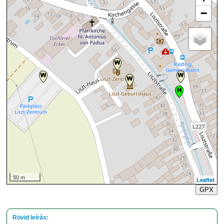
−
50 m
Leaflet
GPX