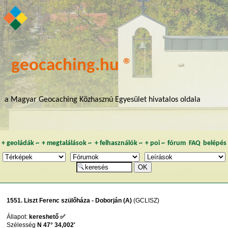
geocaching.hu ®
a Magyar Geocaching Közhasznú Egyesület hivatalos oldala
+
geoládák
~
+
megtalálások
~
+
felhasználók
~
+
poi
~
fórum
FAQ
belépés
1551. Liszt Ferenc szülőháza - Doborján (A)
(GCLISZ)
Állapot:
kereshető ✅
Szélesség
N 47° 34,002'