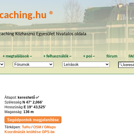
caching.hu ®
aching Közhasznú Egyesület hivatalos oldala
+
megtalálások
~
+
felhasználók
~
+
poi
~
fórum
FA
Állapot:
kereshető ✅
Szélesség
N 47° 2,066'
Hosszúság
E 19° 43,525'
Magasság:
136 m
Térképen:
TuHu
/
OSM
/
GMaps
Koordináták letöltése GPS-be