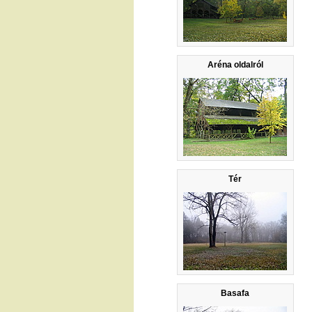
Aréna oldalról
Tér
Basafa