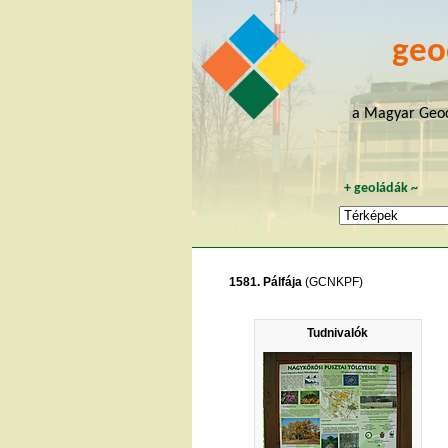
geo
a Magyar Geoc
+
geoládák
~
1581. Pálfája
(GCNKPF)
Tudnivalók