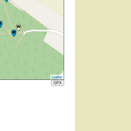
Leaflet
GPX