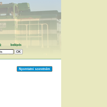
Q
belépés
Nyomtatni szeretném