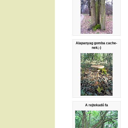
Alapanyag gomba cache-
nek;-)
A rejtekadó fa