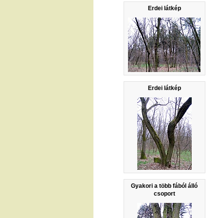
Erdei látkép
Erdei látkép
Gyakori a több fából álló
csoport