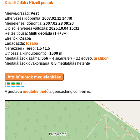
Közeli ládák
/
Közeli pontok
Megye/ország:
Pest
Elhelyezés időpontja:
2007.02.11 14:40
Megjelenés időpontja:
2007.02.28 09:20
Utolsó lényeges változás:
2025.10.04 15:32
Rejtés típusa:
Multi geoláda
(
1H+3V
)
Elrejtők:
Csaba
Ládagazda:
fcsaba
Nehézség / Terep:
1.5 / 1.5
Úthossz a kiindulóponttól:
1500
m
Megtalálások száma:
556
+ 4 sikertelen
+ 21 egyéb
,
grafikon
Megtalálások gyakorisága:
0.5
megtalálás hetente
K
R
W
A geoláda
megtekinthető
a geocaching.com-on is.