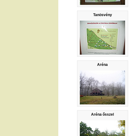
Tanösvény
Aréna
Aréna ősszel