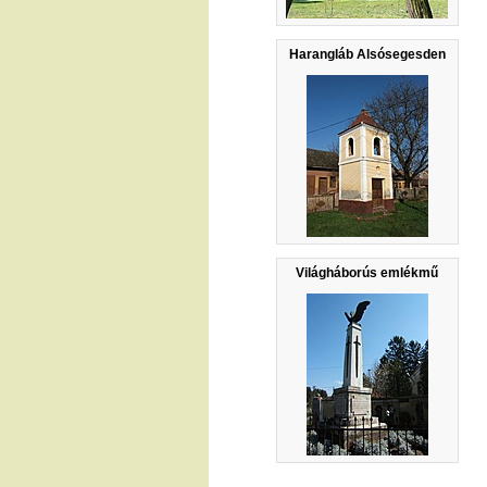
Harangláb Alsósegesden
Világháborús emlékmű