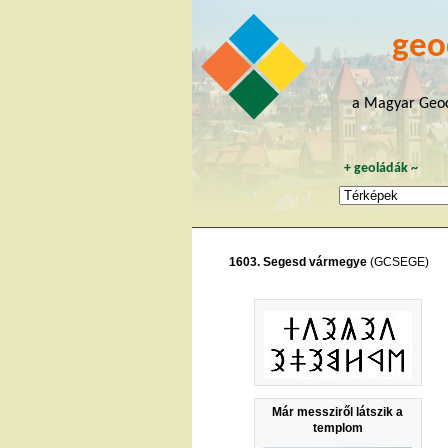
geo
a Magyar Geoc
+
geoládák
~
1603. Segesd vármegye
(GCSEGE)
Már messziről látszik a
templom