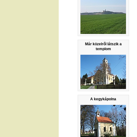
Már közelről látszik a
templom
A kegykápolna