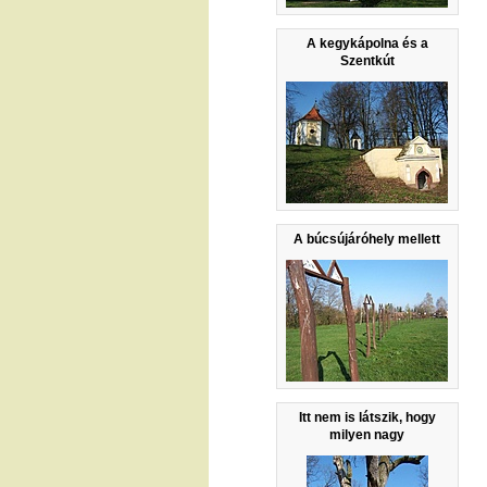
A kegykápolna és a
Szentkút
A búcsújáróhely mellett
Itt nem is látszik, hogy
milyen nagy