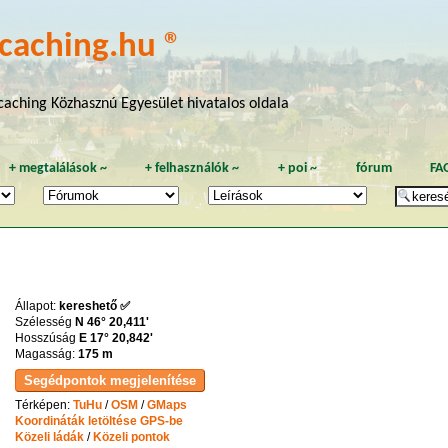
caching.hu ®
aching Közhasznú Egyesület hivatalos oldala
+
megtalálások
~
+
felhasználók
~
+
poi
~
fórum
FA
Állapot:
kereshető ✅
Szélesség
N 46° 20,411'
Hosszúság
E 17° 20,842'
Magasság:
175 m
Térképen:
TuHu
/
OSM
/
GMaps
Koordináták letöltése GPS-be
Közeli ládák
/
Közeli pontok