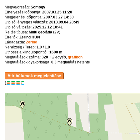
Megye/ország:
Somogy
Elhelyezés időpontja:
2007.03.25 11:20
Megjelenés időpontja:
2007.03.27 14:30
Utolsó lényeges változás:
2013.09.04 20:49
Utolsó változás:
2025.12.12 10:41
Rejtés típusa:
Multi geoláda
(
2V
)
Elrejtők:
Zerind HUN
Ládagazda:
Zerind
Nehézség / Terep:
1.0 / 1.0
Úthossz a kiindulóponttól:
1600
m
Megtalálások száma:
320
+ 2 egyéb
,
grafikon
Megtalálások gyakorisága:
0.3
megtalálás hetente
K
R
W