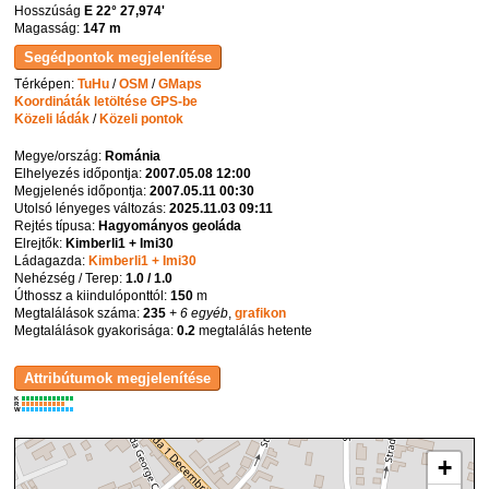
Hosszúság
E 22° 27,974'
Magasság:
147 m
Térképen:
TuHu
/
OSM
/
GMaps
Koordináták letöltése GPS-be
Közeli ládák
/
Közeli pontok
Megye/ország:
Románia
Elhelyezés időpontja:
2007.05.08 12:00
Megjelenés időpontja:
2007.05.11 00:30
Utolsó lényeges változás:
2025.11.03 09:11
Rejtés típusa:
Hagyományos geoláda
Elrejtők:
Kimberli1 + Imi30
Ládagazda:
Kimberli1 + Imi30
Nehézség / Terep:
1.0 / 1.0
Úthossz a kiindulóponttól:
150
m
Megtalálások száma:
235
+ 6 egyéb
,
grafikon
Megtalálások gyakorisága:
0.2
megtalálás hetente
K
R
W
+