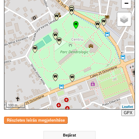
−
100 m
Leaflet
GPX
Bejárat