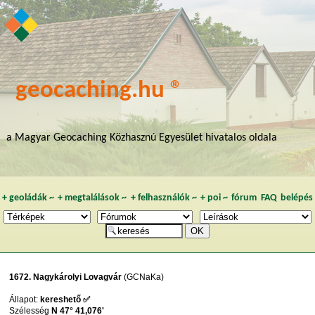
geocaching.hu ®
a Magyar Geocaching Közhasznú Egyesület hivatalos oldala
+
geoládák
~
+
megtalálások
~
+
felhasználók
~
+
poi
~
fórum
FAQ
belépés
1672. Nagykárolyi Lovagvár
(GCNaKa)
Állapot:
kereshető ✅
Szélesség
N 47° 41,076'