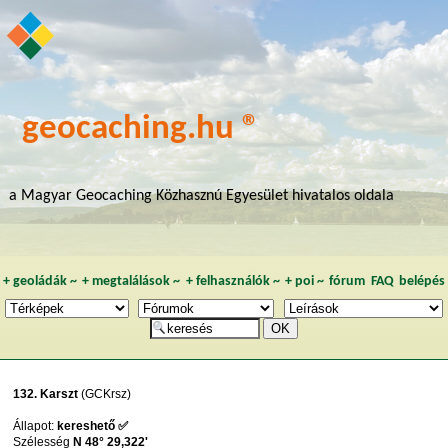
geocaching.hu ®
a Magyar Geocaching Közhasznú Egyesület hivatalos oldala
+
geoládák
~
+
megtalálások
~
+
felhasználók
~
+
poi
~
fórum
FAQ
belépés
132. Karszt
(GCKrsz)
Állapot:
kereshető ✅
Szélesség
N 48° 29,322'