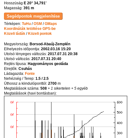
Hosszúság
E 20° 34,791'
Magasság:
391 m
Térképen:
TuHu
/
OSM
/
GMaps
Koordináták letöltése GPS-be
Közeli ládák
/
Közeli pontok
Megye/ország:
Borsod-Abaúj-Zemplén
Elhelyezés időpontja:
2002.03.16 15:20
Utolsó lényeges változás:
2017.07.31 20:38
Utolsó változás:
2017.07.31 20:40
Rejtés típusa:
Hagyományos geoláda
Elrejtők:
Csuhás
Ládagazda:
Fonte
Nehézség / Terep:
1.5 / 2.5
Úthossz a kiindulóponttól:
2700
m
Megtalálások száma:
508
+ 1 sikertelen
+ 5 egyéb
Megtalálások (havi bontásban):