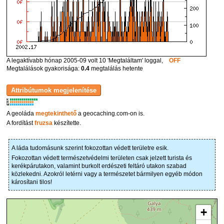
A legaktívabb hónap 2005-09 volt 10 'Megtaláltam' loggal,
OFF
Megtalálások gyakorisága:
0.4
megtalálás hetente
K
R
W
A geoláda
megtekinthető
a geocaching.com-on is.
A fordítást
fruzsa
készítette.
A láda tudomásunk szerint fokozottan védett területre esik.
Fokozottan védett természetvédelmi területen csak jelzett turista és
kerékpárutakon, valamint burkolt erdészeti feltáró utakon szabad
közlekedni. Azokról letérni vagy a természetet bármilyen egyéb módon
károsítani tilos!
+