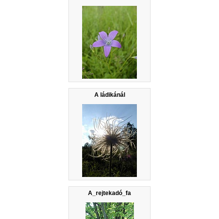
A ládikánál
A_rejtekadó_fa