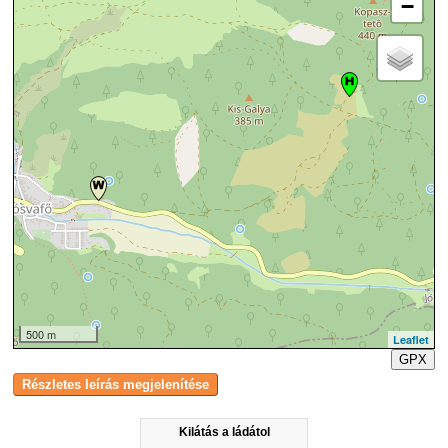
−
500 m
Leaflet
GPX
Kilátás a ládátol