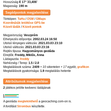
Hosszúság
E 17° 33,406'
Magasság:
190 m
Térképen:
TuHu
/
OSM
/
GMaps
Koordináták letöltése GPS-be
Közeli ládák
/
Közeli pontok
Megye/ország:
Veszprém
Elhelyezés időpontja:
2002.03.24 16:50
Utolsó lényeges változás:
2021.03.03 23:10
Utolsó változás:
2021.03.03 23:16
Rejtés típusa:
Hagyományos geoláda
Elrejtők:
Freddy, Miklós, Anna
Ládagazda:
freddy
Nehézség / Terep:
1.5 / 2.0
Megtalálások száma:
2409
+ 10 sikertelen
+ 17 egyéb
,
grafikon
Megtalálások gyakorisága:
1.9
megtalálás hetente
2
játékos jelölte kedvenc ládájának
K
R
W
A geoláda
megtekinthető
a geocaching.com-on is.
A fordítást
Strombus
készítette.