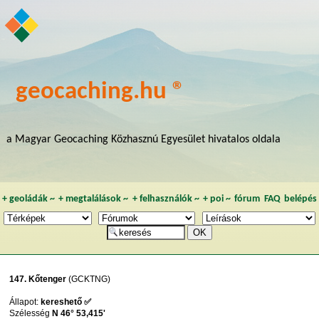
geocaching.hu ®
a Magyar Geocaching Közhasznú Egyesület hivatalos oldala
+
geoládák
~
+
megtalálások
~
+
felhasználók
~
+
poi
~
fórum
FAQ
belépés
147. Kőtenger
(GCKTNG)
Állapot:
kereshető ✅
Szélesség
N 46° 53,415'