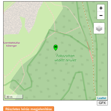
+
−
30 m
Leaflet
GPX