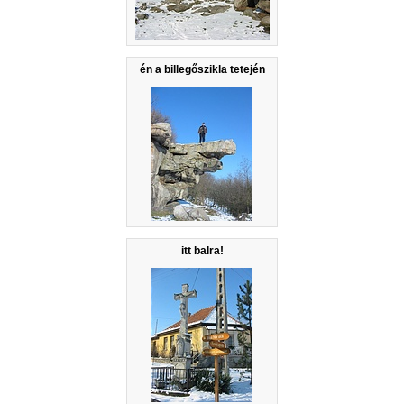
én a billegőszikla tetején
itt balra!