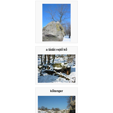
a ládát rejtő kő
kőtenger