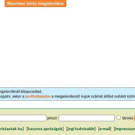
gjelenítését kikapcsoltad.
asgatni, akkor a
profiloldaladon
a megjelenítendő logok számát állítsd nullától kül
jelszó:
tárolás
uristautak.hu
] [
hasznos apróságok
] [
jogi tudnivalók
] [
e-mail
] [
impresszu