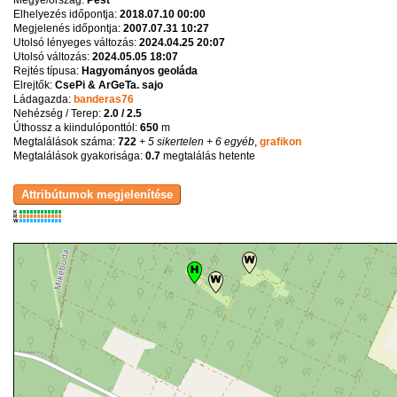
Megye/ország:
Pest
Elhelyezés időpontja:
2018.07.10 00:00
Megjelenés időpontja:
2007.07.31 10:27
Utolsó lényeges változás:
2024.04.25 20:07
Utolsó változás:
2024.05.05 18:07
Rejtés típusa:
Hagyományos geoláda
Elrejtők:
CsePi & ArGeTa. sajo
Ládagazda:
banderas76
Nehézség / Terep:
2.0 / 2.5
Úthossz a kiindulóponttól:
650
m
Megtalálások száma:
722
+ 5 sikertelen
+ 6 egyéb
,
grafikon
Megtalálások gyakorisága:
0.7
megtalálás hetente
K
R
W