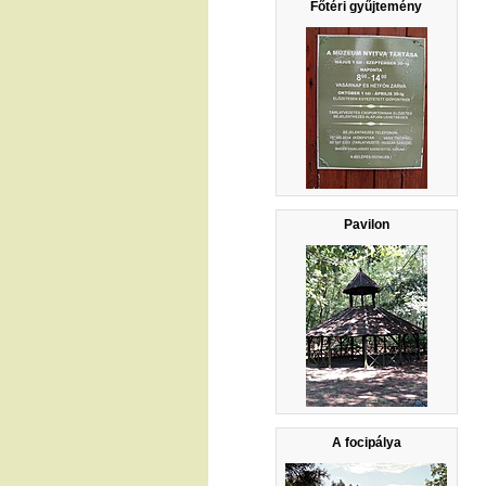
Főtéri gyűjtemény
Pavilon
A focipálya