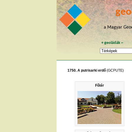
geo
a Magyar Geoc
+
geoládák
~
1750. A putrisarki erdő
(GCPUTE)
Főtér