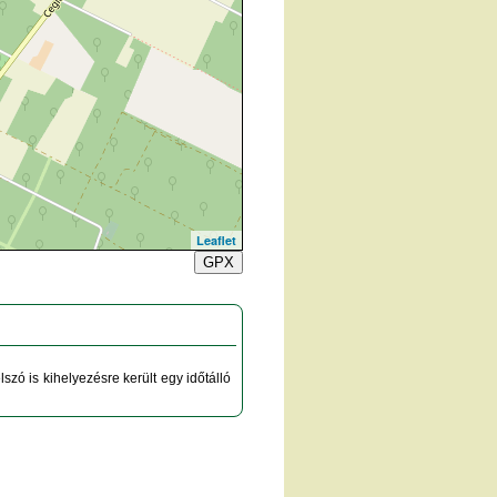
Leaflet
GPX
lszó is kihelyezésre került egy időtálló