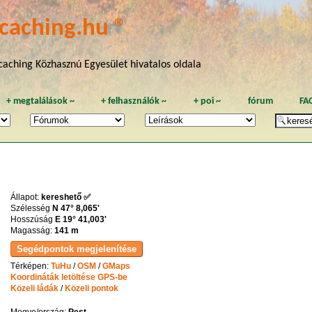
caching.hu ®
aching Közhasznú Egyesület hivatalos oldala
+
megtalálások
~
+
felhasználók
~
+
poi
~
fórum
FA
Állapot:
kereshető ✅
Szélesség
N 47° 8,065'
Hosszúság
E 19° 41,003'
Magasság:
141 m
Térképen:
TuHu
/
OSM
/
GMaps
Koordináták letöltése GPS-be
Közeli ládák
/
Közeli pontok