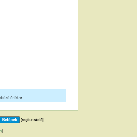
önböző értékre
[
regisztráció
]
m
]