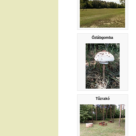
Őzlábgomba
Tűzrakó