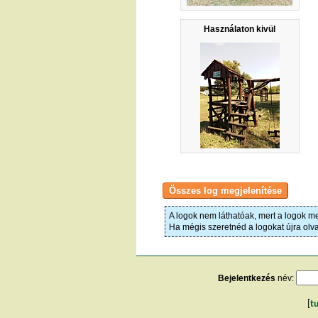
Használaton kivül
A logok nem láthatóak, mert a logok me
Ha mégis szeretnéd a logokat újra olv
Bejelentkezés
név:
[
t