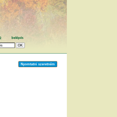
Q
belépés
Nyomtatni szeretném