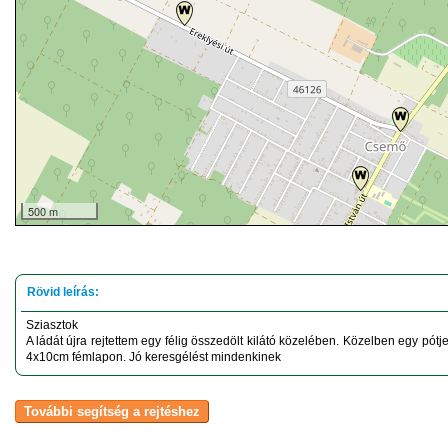
500 m
Sziasztok
A ládát újra rejtettem egy félig összedölt kilátó közelében. Közelben egy pótje
4x10cm fémlapon. Jó keresgélést mindenkinek