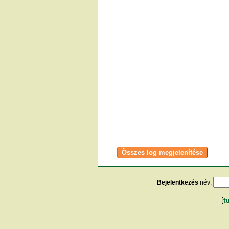
Bejelentkezés
név:
[
t