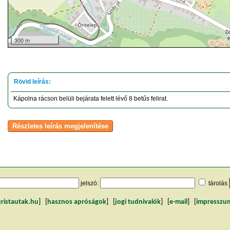
300 m
Kápolna rácson belüli bejárata felett lévő 8 betűs felirat.
jelszó:
tárolás
uristautak.hu
] [
hasznos apróságok
] [
jogi tudnivalók
] [
e-mail
] [
impresszu