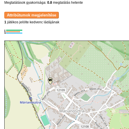
Megtalálások gyakorisága:
0.8
megtalálás hetente
1
játékos jelölte kedvenc ládájának
K
R
W