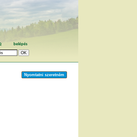
Q
belépés
Nyomtatni szeretném