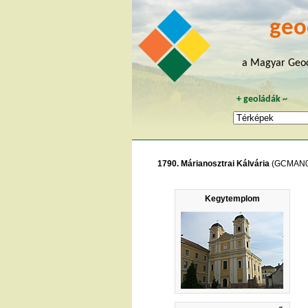
geo
a Magyar Geoc
+
geoládák
~
1790. Márianosztrai Kálvária
(GCMAN0
Kegytemplom