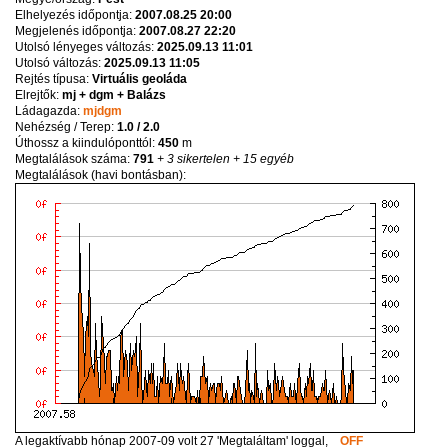
Elhelyezés időpontja:
2007.08.25 20:00
Megjelenés időpontja:
2007.08.27 22:20
Utolsó lényeges változás:
2025.09.13 11:01
Utolsó változás:
2025.09.13 11:05
Rejtés típusa:
Virtuális geoláda
Elrejtők:
mj + dgm + Balázs
Ládagazda:
mjdgm
Nehézség / Terep:
1.0 / 2.0
Úthossz a kiindulóponttól:
450
m
Megtalálások száma:
791
+ 3 sikertelen
+ 15 egyéb
Megtalálások (havi bontásban):
A legaktívabb hónap 2007-09 volt 27 'Megtaláltam' loggal,
OFF