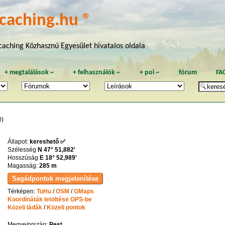
caching.hu ®
aching Közhasznú Egyesület hivatalos oldala
+
megtalálások
~
+
felhasználók
~
+
poi
~
fórum
FA
)
Állapot:
kereshető ✅
Szélesség
N 47° 51,882'
Hosszúság
E 18° 52,989'
Magasság:
285 m
Térképen:
TuHu
/
OSM
/
GMaps
Koordináták letöltése GPS-be
Közeli ládák
/
Közeli pontok
Megye/ország:
Pest