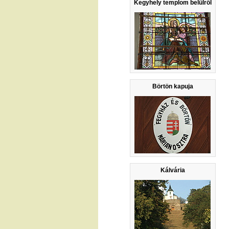
Kegyhely templom belülről
Börtön kapuja
Kálvária