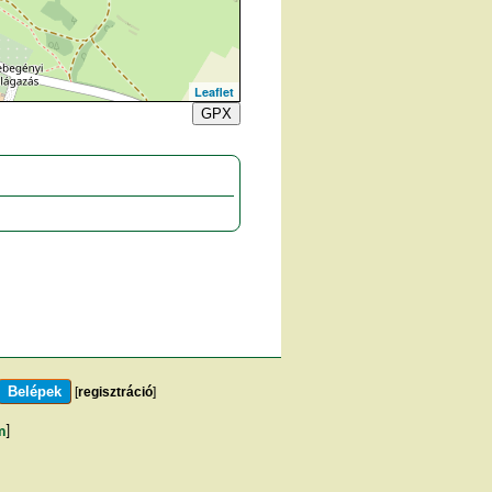
Leaflet
GPX
[
regisztráció
]
m
]