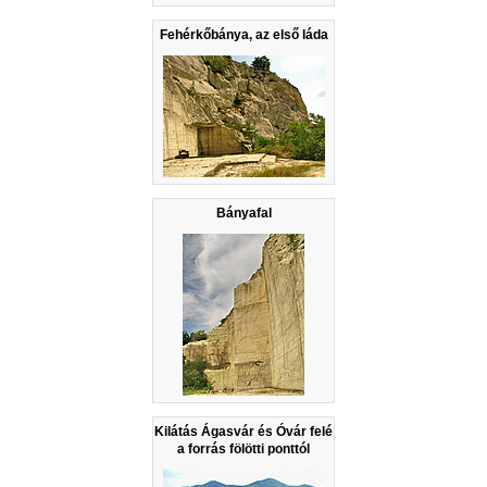
Fehérkőbánya, az első láda
Bányafal
Kilátás Ágasvár és Óvár felé
a forrás fölötti ponttól