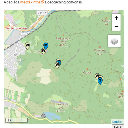
A geoláda
megtekinthető
a geocaching.com-on is.
+
−
1 km
Leaflet
GPX