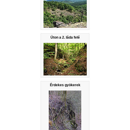
Úton a 2. láda felé
Érdekes gyökerek