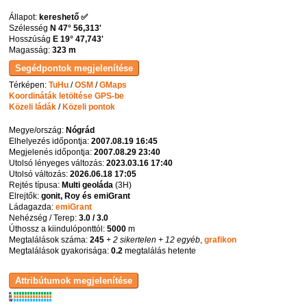
Állapot:
kereshető ✅
Szélesség
N 47° 56,313'
Hosszúság
E 19° 47,743'
Magasság:
323 m
Térképen:
TuHu
/
OSM
/
GMaps
Koordináták letöltése GPS-be
Közeli ládák
/
Közeli pontok
Megye/ország:
Nógrád
Elhelyezés időpontja:
2007.08.19 16:45
Megjelenés időpontja:
2007.08.29 23:40
Utolsó lényeges változás:
2023.03.16 17:40
Utolsó változás:
2026.06.18 17:05
Rejtés típusa:
Multi geoláda
(
3H
)
Elrejtők:
gonit, Roy és emiGrant
Ládagazda:
emiGrant
Nehézség / Terep:
3.0 / 3.0
Úthossz a kiindulóponttól:
5000
m
Megtalálások száma:
245
+ 2 sikertelen
+ 12 egyéb
,
grafikon
Megtalálások gyakorisága:
0.2
megtalálás hetente
K
R
W