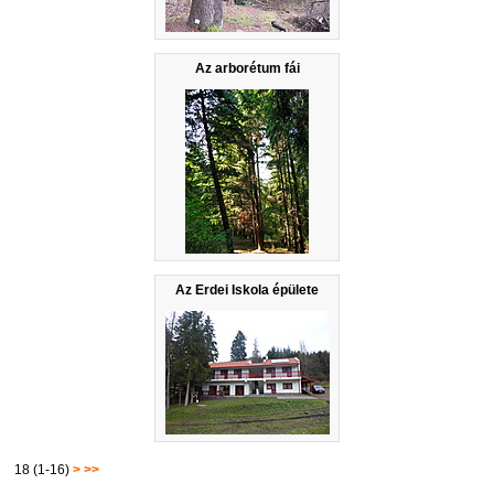
Az arborétum fái
Az Erdei Iskola épülete
18 (1-16)
>
>>