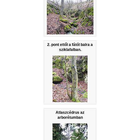
2. pont ettől a fától balra a
sziklafalban.
Atlaszcédrus az
arborétumban