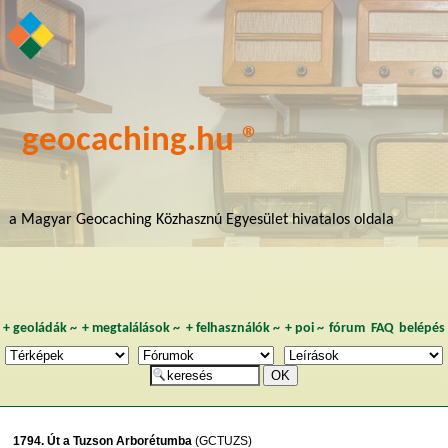
geocaching.hu ®
a Magyar Geocaching Közhasznú Egyesület hivatalos oldala
+
geoládák
~
+
megtalálások
~
+
felhasználók
~
+
poi
~
fórum
FAQ
belépés
1794. Út a Tuzson Arborétumba
(GCTUZS)