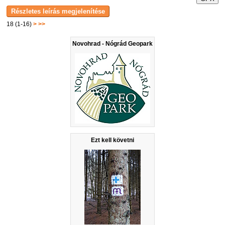
18 (1-16)
>
>>
Novohrad - Nógrád Geopark
Ezt kell követni