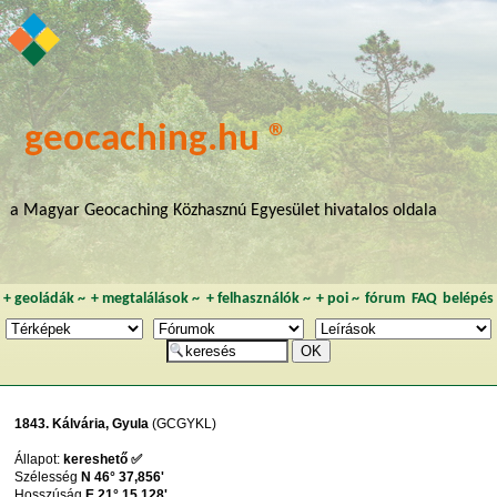
geocaching.hu ®
a Magyar Geocaching Közhasznú Egyesület hivatalos oldala
+
geoládák
~
+
megtalálások
~
+
felhasználók
~
+
poi
~
fórum
FAQ
belépés
1843. Kálvária, Gyula
(GCGYKL)
Állapot:
kereshető ✅
Szélesség
N 46° 37,856'
Hosszúság
E 21° 15,128'