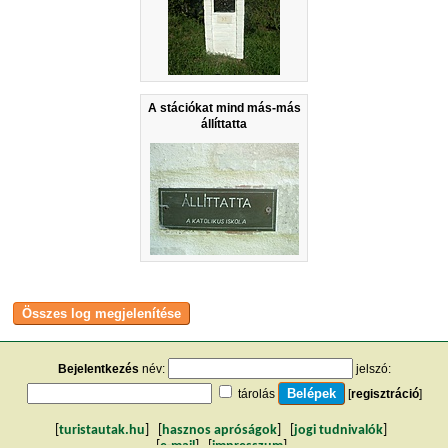
A stációkat mind más-más
állíttatta
Bejelentkezés
név:
jelszó:
tárolás
[
regisztráció
]
[
turistautak.hu
] [
hasznos apróságok
] [
jogi tudnivalók
]
[
e-mail
] [
impresszum
]