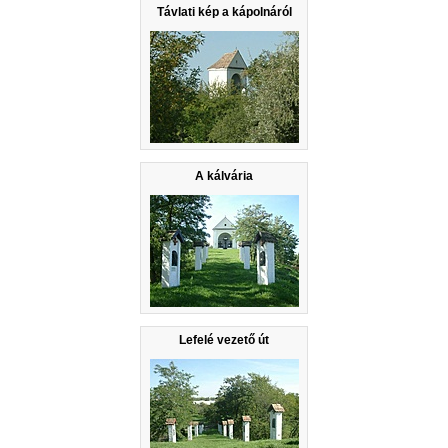
Távlati kép a kápolnáról
A kálvária
Lefelé vezető út