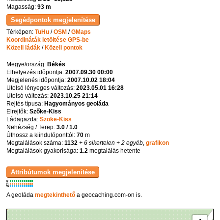
Magasság:
93 m
Térképen:
TuHu
/
OSM
/
GMaps
Koordináták letöltése GPS-be
Közeli ládák
/
Közeli pontok
Megye/ország:
Békés
Elhelyezés időpontja:
2007.09.30 00:00
Megjelenés időpontja:
2007.10.02 18:04
Utolsó lényeges változás:
2023.05.01 16:28
Utolsó változás:
2023.10.25 21:14
Rejtés típusa:
Hagyományos geoláda
Elrejtők:
Szőke-Kiss
Ládagazda:
Szoke-Kiss
Nehézség / Terep:
3.0 / 1.0
Úthossz a kiindulóponttól:
70
m
Megtalálások száma:
1132
+ 6 sikertelen
+ 2 egyéb
,
grafikon
Megtalálások gyakorisága:
1.2
megtalálás hetente
K
R
W
A geoláda
megtekinthető
a geocaching.com-on is.