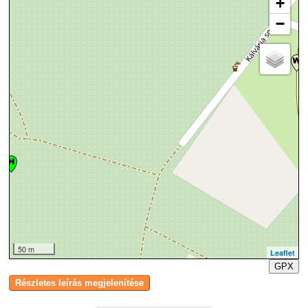
+
−
50 m
Leaflet
GPX