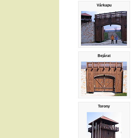
Várkapu
Bejárat
Torony