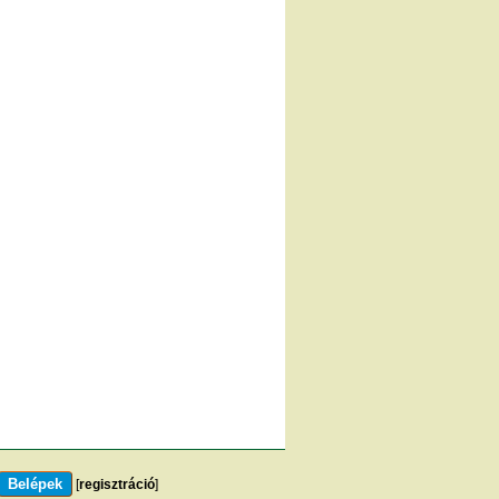
[
regisztráció
]