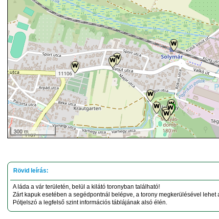
300 m
A láda a vár területén, belül a kilátó toronyban található!
Zárt kapuk esetében a segédpontnál belépve, a torony megkerülésével lehet a 
Pótjelszó a legfelső szint információs táblájának alsó élén.