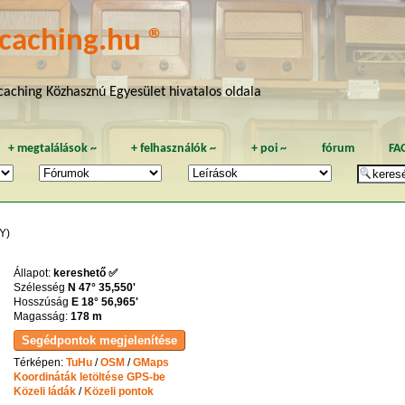
caching.hu ®
aching Közhasznú Egyesület hivatalos oldala
+
megtalálások
~
+
felhasználók
~
+
poi
~
fórum
FA
Y)
Állapot:
kereshető ✅
Szélesség
N 47° 35,550'
Hosszúság
E 18° 56,965'
Magasság:
178 m
Térképen:
TuHu
/
OSM
/
GMaps
Koordináták letöltése GPS-be
Közeli ládák
/
Közeli pontok