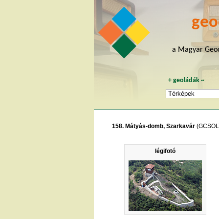
geo
a Magyar Geoc
+
geoládák
~
158. Mátyás-domb, Szarkavár
(GCSOL
légifotó