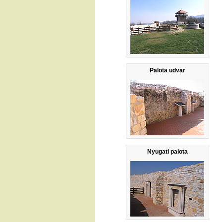
Palota udvar
Nyugati palota