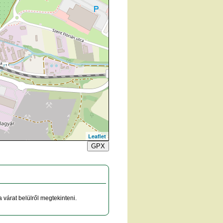
Leaflet
GPX
várat belülről megtekinteni.