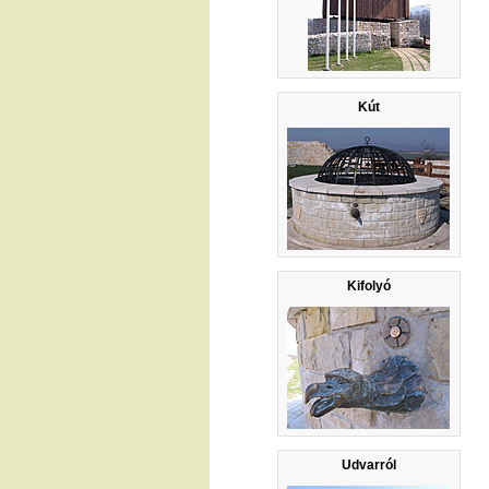
Kút
Kifolyó
Udvarról