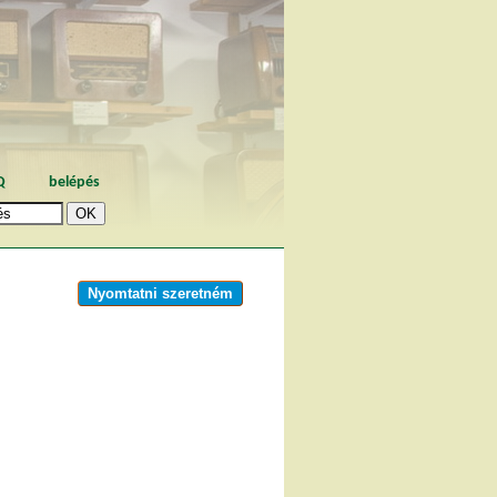
Q
belépés
Nyomtatni szeretném