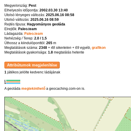
Megye/ország:
Pest
Elhelyezés időpontja:
2002.03.30 13:40
Utolsó lényeges változás:
2025.06.16 08:58
Utolsó változás:
2025.06.16 08:59
Rejtés típusa:
Hagyományos geoláda
Elrejtők:
Paleo.team
Ládagazda:
Paleo.team
Nehézség / Terep:
2.0 / 1.5
Úthossz a kiindulóponttól:
265
m
Megtalálások száma:
2348
+ 48 sikertelen
+ 69 egyéb
,
grafikon
Megtalálások gyakorisága:
1.8
megtalálás hetente
1
játékos jelölte kedvenc ládájának
K
R
W
A geoláda
megtekinthető
a geocaching.com-on is.