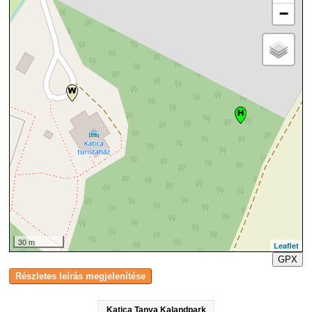
−
30 m
Leaflet
GPX
Katica Tanya Kalandpark