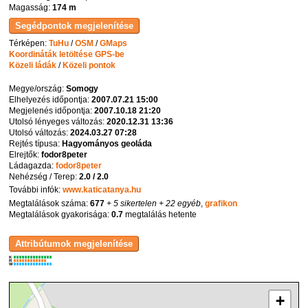
Magasság:
174 m
Térképen:
TuHu
/
OSM
/
GMaps
Koordináták letöltése GPS-be
Közeli ládák
/
Közeli pontok
Megye/ország:
Somogy
Elhelyezés időpontja:
2007.07.21 15:00
Megjelenés időpontja:
2007.10.18 21:20
Utolsó lényeges változás:
2020.12.31 13:36
Utolsó változás:
2024.03.27 07:28
Rejtés típusa:
Hagyományos geoláda
Elrejtők:
fodor8peter
Ládagazda:
fodor8peter
Nehézség / Terep:
2.0 / 2.0
További infók:
www.katicatanya.hu
Megtalálások száma:
677
+ 5 sikertelen
+ 22 egyéb
,
grafikon
Megtalálások gyakorisága:
0.7
megtalálás hetente
K
R
W
+