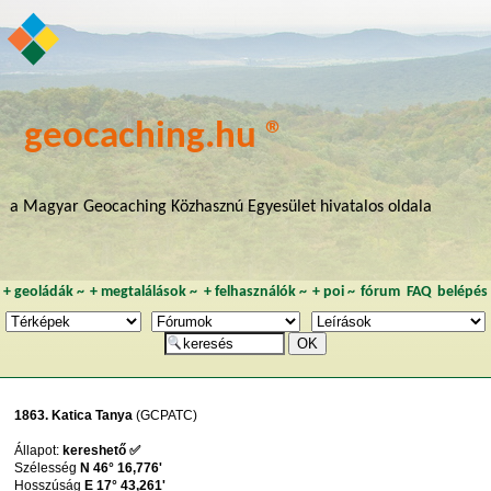
geocaching.hu ®
a Magyar Geocaching Közhasznú Egyesület hivatalos oldala
+
geoládák
~
+
megtalálások
~
+
felhasználók
~
+
poi
~
fórum
FAQ
belépés
1863. Katica Tanya
(GCPATC)
Állapot:
kereshető ✅
Szélesség
N 46° 16,776'
Hosszúság
E 17° 43,261'