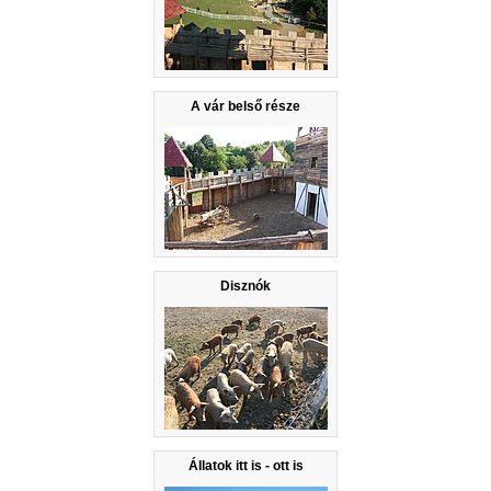
A vár belső része
Disznók
Állatok itt is - ott is