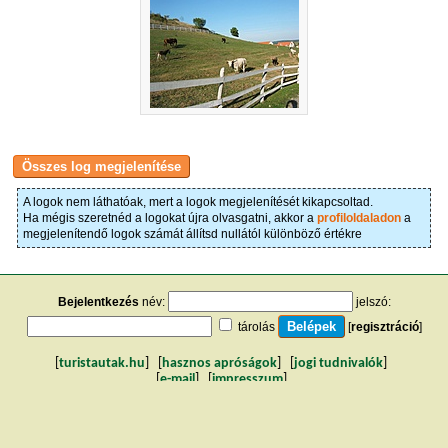
A logok nem láthatóak, mert a logok megjelenítését kikapcsoltad.
Ha mégis szeretnéd a logokat újra olvasgatni, akkor a
profiloldaladon
a
megjelenítendő logok számát állítsd nullától különböző értékre
Bejelentkezés
név:
jelszó:
tárolás
[
regisztráció
]
[
turistautak.hu
] [
hasznos apróságok
] [
jogi tudnivalók
]
[
e-mail
] [
impresszum
]