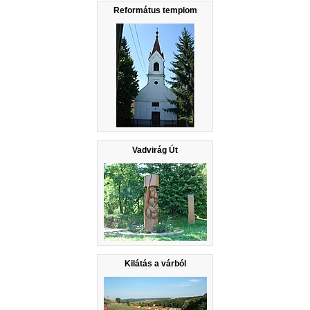
Református templom
Vadvirág Út
Kilátás a várból