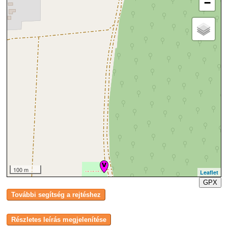
−
100 m
Leaflet
GPX