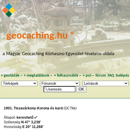
geocaching.hu ®
a Magyar Geocaching Közhasznú Egyesület hivatalos oldala
+
geoládák
~
+
megtalálások
~
+
felhasználók
~
+
poi
~
fórum
FAQ
belépés
1901. Tiszavárkony-Korona és kard
(GCTkk)
Állapot:
kereshető ✅
Szélesség
N 47° 3,238'
Hosszúság
E 20° 11,268'