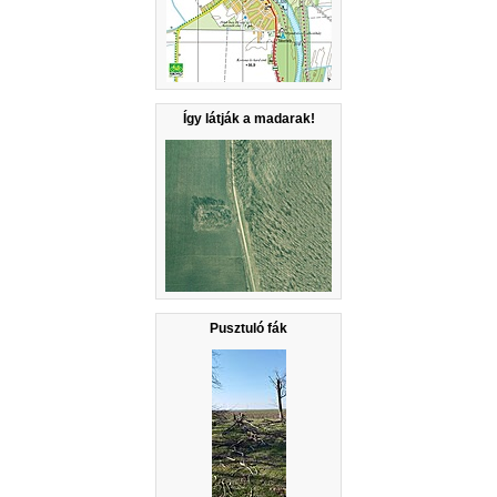
Így látják a madarak!
Pusztuló fák