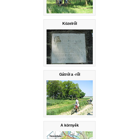
Közelről
Gátról a -ről
A környék