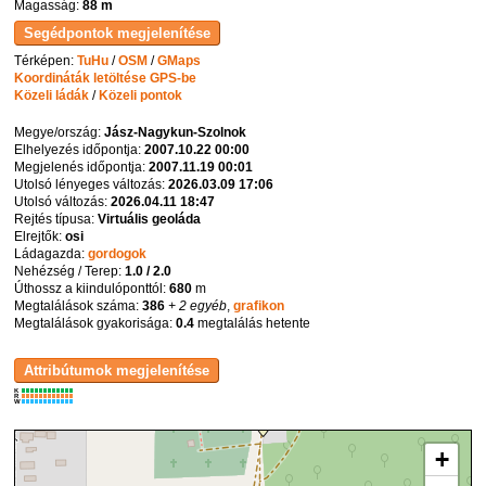
Magasság:
88 m
Térképen:
TuHu
/
OSM
/
GMaps
Koordináták letöltése GPS-be
Közeli ládák
/
Közeli pontok
Megye/ország:
Jász-Nagykun-Szolnok
Elhelyezés időpontja:
2007.10.22 00:00
Megjelenés időpontja:
2007.11.19 00:01
Utolsó lényeges változás:
2026.03.09 17:06
Utolsó változás:
2026.04.11 18:47
Rejtés típusa:
Virtuális geoláda
Elrejtők:
osi
Ládagazda:
gordogok
Nehézség / Terep:
1.0 / 2.0
Úthossz a kiindulóponttól:
680
m
Megtalálások száma:
386
+ 2 egyéb
,
grafikon
Megtalálások gyakorisága:
0.4
megtalálás hetente
K
R
W
+