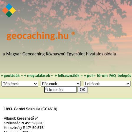
geocaching.hu ®
a Magyar Geocaching Közhasznú Egyesület hivatalos oldala
+
geoládák
~
+
megtalálások
~
+
felhasználók
~
+
poi
~
fórum
FAQ
belépés
1893. Gerdei Soknulla
(GC4618)
Állapot:
kereshető ✅
Szélesség
N 45° 59,881'
Hosszúság
E 17° 59,575'