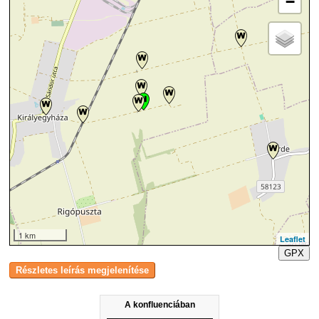
−
1 km
Leaflet
GPX
A konfluenciában