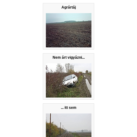
Agrártáj
Nem árt vigyázni...
... itt sem