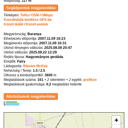
Magasság:
117 m
Térképen:
TuHu
/
OSM
/
GMaps
Koordináták letöltése GPS-be
Közeli ládák
/
Közeli pontok
Megye/ország:
Baranya
Elhelyezés időpontja:
2007.11.09 16:23
Megjelenés időpontja:
2007.11.09 16:31
Utolsó lényeges változás:
2025.08.08 20:47
Utolsó változás:
2025.08.22 12:29
Rejtés típusa:
Hagyományos geoláda
Elrejtők:
Fairy
Ládagazda:
Blasius McKay
Nehézség / Terep:
1.5 / 2.5
Úthossz a kiindulóponttól:
3600
m
Megtalálások száma:
161
+ 2 sikertelen
+ 2 egyéb
,
grafikon
Megtalálások gyakorisága:
0.2
megtalálás hetente
K
R
W
+