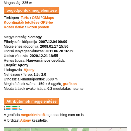
Magasság:
225 m
Térképen:
TuHu
/
OSM
/
GMaps
Koordináták letöltése GPS-be
Közeli ládák
/
Közeli pontok
Megye/ország:
Somogy
Elhelyezés időpontja:
2007.12.04 00:00
Megjelenés időpontja:
2008.01.17 15:50
Utolsó lényeges változás:
2011.06.28 16:29
Utolsó változás:
2020.12.21 18:55
Rejtés típusa:
Hagyományos geoláda
Elrejtők:
Ajtony
Ládagazda:
Ajtony
Nehézség / Terep:
1.5 / 2.0
Úthossz a kiindulóponttól:
3500
m
Megtalálások száma:
150
+ 6 egyéb
,
grafikon
Megtalálások gyakorisága:
0.2
megtalálás hetente
K
R
W
A geoláda
megtekinthető
a geocaching.com-on is.
A fordítást
Ajtony
készítette.