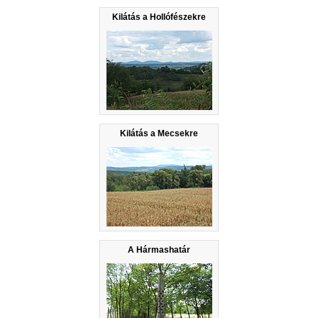
Kilátás a Hollófészekre
Kilátás a Mecsekre
A Hármashatár