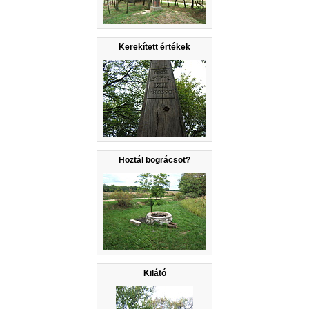
Kerekített értékek
Hoztál bográcsot?
Kilátó