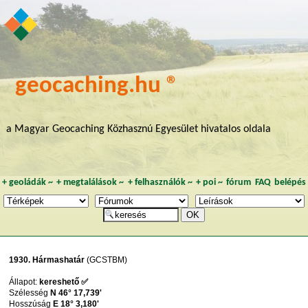
geocaching.hu ®
a Magyar Geocaching Közhasznú Egyesület hivatalos oldala
+
geoládák
~
+
megtalálások
~
+
felhasználók
~
+
poi
~
fórum
FAQ
belépés
1930. Hármashatár
(GCSTBM)
Állapot:
kereshető ✅
Szélesség
N 46° 17,739'
Hosszúság
E 18° 3,180'