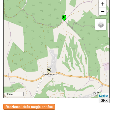
+
−
1 km
Leaflet
GPX